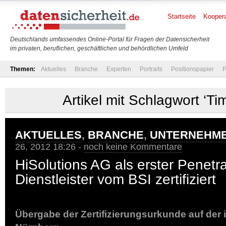
Startseite
Koopera
Deutschlands umfassendes Online-Portal für Fragen der Datensicherheit
im privaten, beruflichen, geschäftlichen und behördlichen Umfeld
Themen:
Aktuelles
Branche
Experten
Portraits
Positionspapier
P
Artikel mit Schlagwort ‘T
AKTUELLES
,
BRANCHE
,
UNTERNEHM
26, 2012 18:26 -
noch keine Kommentare
HiSolutions AG als erster Penetra
Dienstleister vom BSI zertifiziert
Übergabe der Zertifizierungsurkunde auf der i