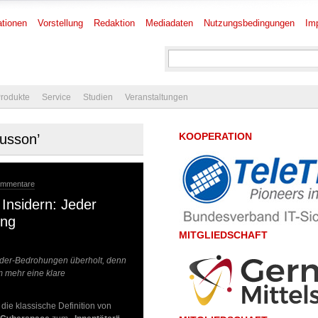
tionen
Vorstellung
Redaktion
Mediadaten
Nutzungsbedingungen
Im
rodukte
Service
Studien
Veranstaltungen
KOOPERATION
gusson’
ommentare
Insidern: Jeder
ung
MITGLIEDSCHAFT
sider-Bedrohungen überholt, denn
m mehr eine klare
die klassische Definition von