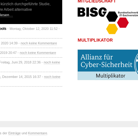
MITGLIEDSCHAFT
kürzlich durchgeführte Studie,
e Arbeit alternative
rlesen…
ools
- Montag, Oktober 12, 2020 11:52 -
MULTIPLIKATOR
6, 2020 14:39 -
noch keine Kommentare
 2019 20:47 -
noch keine Kommentare
Freitag, Juni 29, 2018 22:36 -
noch keine
g, Dezember 14, 2015 16:37 -
noch keine
ds der
Einträge
und
Kommentare
.