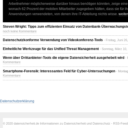
Arbeitnehmer möglicherweise darüber hinaus benötigen könnten, zeige eine 
wonach 62 Prozent der mobilen Mitarbeiter zugegeben hätten, dass sie für ihr
Anwendungen verwendeten, von denen ihre IT-Abteilung nichts wisse.
weite
Steven Wright: Tipps zum effizienten Einsatz von Datenbank-Überwachungst
noch keine Kommentare
Datenschutzkonforme Verwendung von Videokonferenz-Tools
- Freitag, Juni 2
Einheitliche Werkzeuge für das Unified Threat Management
- Sonntag, März 10,
Wenn über Drittanbieter-Tools die eigene Datensicherheit ausgehebelt wird
- 
Kommentare
Smartphone-Forensik: Interessantes Feld für Cyber-Untersuchungen
- Monta
Kommentare
Datenschutzerklärung
© 2020 datensicherheit.de Informationen zu Datensicherheit und Datenschutz - RSS-Fee