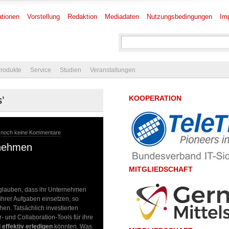
tionen
Vorstellung
Redaktion
Mediadaten
Nutzungsbedingungen
Im
rodukte
Service
Studien
Veranstaltungen
KOOPERATION
’
-
noch keine Kommentare
rnehmen
MITGLIEDSCHAFT
glauben, dass ihr Unternehmen
ihrer Aufgaben einsetzen, so
n. Tatsächlich investierten
- und Collaboration-Tools für ihre
d effektiv erledigen
könnten. Was