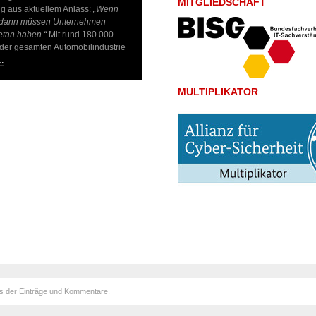
MITGLIEDSCHAFT
g aus aktuellem Anlass:
„Wenn
n, dann müssen Unternehmen
getan haben.“
Mit rund 180.000
 der gesamten Automobilindustrie
…
MULTIPLIKATOR
ds der
Einträge
und
Kommentare
.