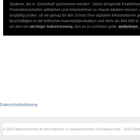
Systeme, die in ,Geiselhaft‘ genommen werden“
. Seine dringende Empfehlun
Produktionsstraßen stillstehen und Arbeitnehmer zu Hause bleiben müsse
sorgfältig prüfen, ob sie genug für den Schutz ihrer digitalen Infrastrukturen 
Beschäftigten in der britischen Automobilproduktion und mehr als 864.000 in
sei dies ein
wichtiger Industriezweig
, den es zu schützen gelte.
weiterlesen
Datenschutzerklärung
© 2020 datensicherheit.de Informationen zu Datensicherheit und Datenschutz - RSS-Fee