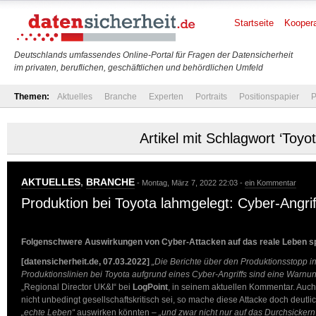
Startseite
Koopera
Deutschlands umfassendes Online-Portal für Fragen der Datensicherheit
im privaten, beruflichen, geschäftlichen und behördlichen Umfeld
Themen:
Aktuelles
Branche
Experten
Portraits
Positionspapier
P
Artikel mit Schlagwort ‘Toyot
AKTUELLES
,
BRANCHE
- Montag, März 7, 2022 22:03 -
ein Kommentar
Produktion bei Toyota lahmgelegt: Cyber-Angri
Folgenschwere Auswirkungen von Cyber-Attacken auf das reale Leben s
[datensicherheit.de, 07.03.2022]
„Die Berichte über den Produktionsstopp i
Produktionslinien bei Toyota aufgrund eines Cyber-Angriffs sind eine Warnu
„Regional Director UK&I“ bei
LogPoint
, in seinem aktuellen Kommentar. Auch
nicht unbedingt gesellschaftskritisch sei, so mache diese Attacke doch deutlic
„echte Leben“
auswirken könnten –
„und zwar nicht nur auf das Durchsickern 