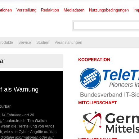
tionen
Vorstellung
Redaktion
Mediadaten
Nutzungsbedingungen
Im
rodukte
Service
Studien
Veranstaltungen
KOOPERATION
a’
ff als Warnung
MITGLIEDSCHAFT
pürbar
n 14 Fabriken und 28
ng“
, unterstreicht
Tim Wallen
,
 wenn die Herstellung von Autos
h, wie sich Cyber-Angriffe auf das
digitaler Informationen oder auf