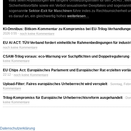
etwa seien Anpassungen wie längere Umsetzungsfristen für den „AI Act“, Melde
Sicherheitsvorfälle sowie ein Verbot sexualisierter Deepfakes und sogenan
sogenannt
e Sektor-Exit für Maschinen
führe indes zu Rechtsunsicherheit u
es darauf an, ein gleichwertig hohes
weiterlesen…
KI-Omnibus: Bitkom-Kommentar zu Kompromiss bei EU-Trilog-Verhandlungen
2026 0:55 -
noch keine Kommentare
EU AI ACT: TÜV-Verband fordert einheitliche Rahmenbedingungen für industri
noch keine Kommentare
CSAM-Trilog voraus: eco-Warnung vor Suchpflichten und Doppelregulierung
keine Kommentare
EU Chips Act: Europäisches Parlament und Europäischer Rat erzielten vorlä
22:12 -
noch keine Kommentare
Upload-Filter: Faires europäisches Urheberrecht wird verspielt
- Sonntag, Febr
Kommentare
Trilog-Kompromiss für Europäische Urheberrechtsreform ausgehandelt
- Don
keine Kommentare
Datenschutzerklärung