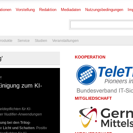
tionen
Vorstellung
Redaktion
Mediadaten
Nutzungsbedingungen
Im
rodukte
Service
Studien
Veranstaltungen
KOOPERATION
g’
re
inigung zum KI-
MITGLIEDSCHAFT
ldepflichten für KI-
nter Nudifier-Anwendungen
ung bei den Trilog-
be
Licht und Schatten
. Positiv