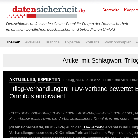
Startseite
Koopera
Deutschlands umfassendes Online-Portal für Fragen der Datensicherheit
im privaten, beruflichen, geschäftlichen und behördlichen Umfeld
Themen:
Aktuelles
Branche
Experten
Portraits
Positionspapier
P
Artikel mit Schlagwort ‘Trilo
AKTUELLES
,
EXPERTEN
- Freitag, Mai 8, 2026 0:56 -
noch keine Kommenta
Trilog-Verhandlungen: TÜV-Verband bewertet E
Omnibus ambivalent
Positiv seien Anpassungen wie längere Umsetzungsfristen für den „AI Act“, Me
Sicherheitsvorfälle sowie ein Verbot sexualisierter Deepfakes und sogenan
[datensicherheit.de, 08.05.2026]
Auch der
TÜV-Verband
erkennt in der
Einig
Verhandlungen über den „KI-Omnibus“
ein ambivalentes Ergebnis – es ge