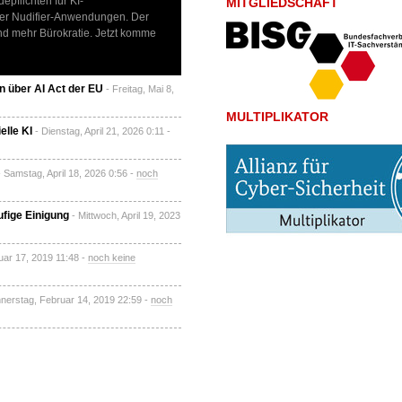
pflichten für KI-
MITGLIEDSCHAFT
nter Nudifier-Anwendungen. Der
nd mehr Bürokratie. Jetzt komme
 über AI Act der EU
- Freitag, Mai 8,
MULTIPLIKATOR
elle KI
- Dienstag, April 21, 2026 0:11 -
- Samstag, April 18, 2026 0:56 -
noch
ufige Einigung
- Mittwoch, April 19, 2023
uar 17, 2019 11:48 -
noch keine
nerstag, Februar 14, 2019 22:59 -
noch