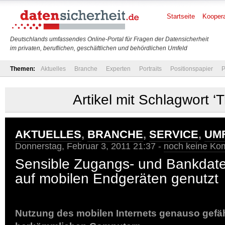
Startseite
Koopera
Deutschlands umfassendes Online-Portal für Fragen der Datensicherheit
im privaten, beruflichen, geschäftlichen und behördlichen Umfeld
Themen:
Aktuelles
Branche
Experten
Portraits
Positionspapier
P
Artikel mit Schlagwort ‘T
AKTUELLES
,
BRANCHE
,
SERVICE
,
UM
Donnerstag, Februar 3, 2011 21:37 -
noch keine Ko
Sensible Zugangs- und Bankdate
auf mobilen Endgeräten genutzt
Nutzung des mobilen Internets genauso gefäh