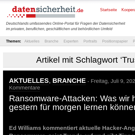
Startseite
Koopera
Deutschlands umfassendes Online-Portal für Fragen der Datensicherheit
im privaten, beruflichen, geschäftlichen und behördlichen Umfeld
Themen:
Aktuelles
Branche
Experten
Portraits
Positionspapier
P
Artikel mit Schlagwort ‘Tr
AKTUELLES
,
BRANCHE
- Freitag, Juli 9, 20
Kommentare
Ransomware-Attacken: Was wir 
gestern für morgen lernen könne
Ed Williams kommentiert aktuelle Hacker-Angr