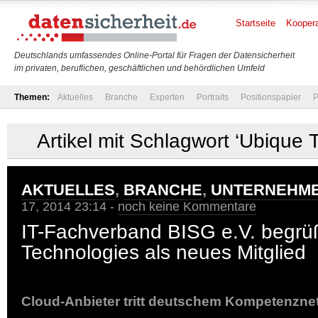
Startseite
Koopera
Deutschlands umfassendes Online-Portal für Fragen der Datensicherheit
im privaten, beruflichen, geschäftlichen und behördlichen Umfeld
Themen:
Aktuelles
Branche
Experten
Portraits
Positionspapier
P
Artikel mit Schlagwort ‘Ubique 
AKTUELLES
,
BRANCHE
,
UNTERNEHM
17, 2014 23:14 -
noch keine Kommentare
IT-Fachverband BISG e.V. begrü
Technologies als neues Mitglied
Cloud-Anbieter tritt deutschem Kompetenzne