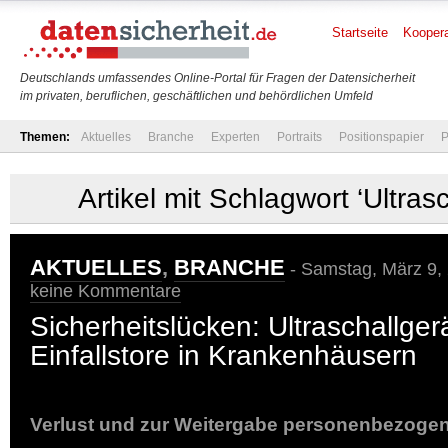
Startseite
Koopera
Deutschlands umfassendes Online-Portal für Fragen der Datensicherheit
im privaten, beruflichen, geschäftlichen und behördlichen Umfeld
Themen:
Aktuelles
Branche
Experten
Portraits
Positionspapier
P
Artikel mit Schlagwort ‘Ultras
AKTUELLES
,
BRANCHE
- Samstag, März 9,
keine Kommentare
Sicherheitslücken: Ultraschallger
Einfallstore in Krankenhäusern
Verlust und zur Weitergabe personenbezoge