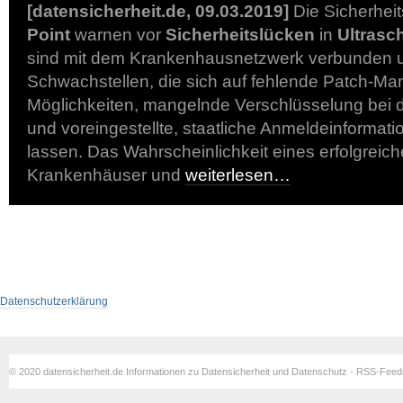
[datensicherheit.de, 09.03.2019]
Die Sicherhei
Point
warnen vor
Sicherheitslücken
in
Ultrasc
sind mit dem Krankenhausnetzwerk verbunden u
Schwachstellen, die sich auf fehlende Patch-M
Möglichkeiten, mangelnde Verschlüsselung bei 
und voreingestellte, staatliche Anmeldeinformat
lassen. Das Wahrscheinlichkeit eines erfolgreich
Krankenhäuser und
weiterlesen…
Datenschutzerklärung
© 2020 datensicherheit.de Informationen zu Datensicherheit und Datenschutz - RSS-Fee