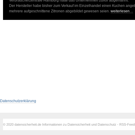
Verbraucherzentrale Hamburg hätte das Unternehmen zuvor abgemahnt:
Der Hersteller habe bisher zum Verkauf im Einzelhandel einen Kuchen ange
mehrere aufgeschnittene Zitronen abgebildet gewesen seien.
weiterlesen…
Datenschutzerklärung
© 2020 datensicherheit.de Informationen zu Datensicherheit und Datenschutz - RSS-Fee