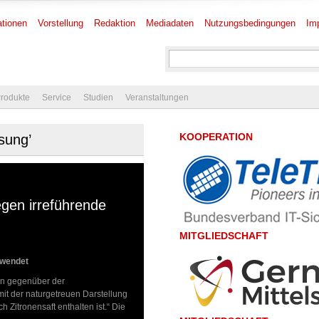
tionen
Vorstellung
Redaktion
Mediadaten
Nutzungsbedingungen
Im
rodukte
Service
Studien
Veranstaltungen
KOOPERATION
sung’
gen irreführende
MITGLIEDSCHAFT
rwendet
un gegenüber der
it der naturgetreuen Darstellung
Zitronensaft enthalten ist.“ Die