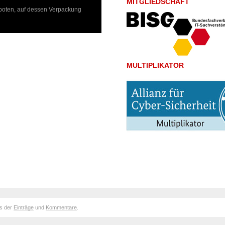
MITGLIEDSCHAFT
boten, auf dessen Verpackung
MULTIPLIKATOR
ds der
Einträge
und
Kommentare
.