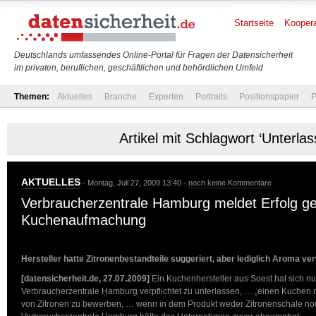
Startseite
Koopera
Deutschlands umfassendes Online-Portal für Fragen der Datensicherheit
im privaten, beruflichen, geschäftlichen und behördlichen Umfeld
Themen:
Aktuelles
Branche
Experten
Portraits
Positionspapier
P
Artikel mit Schlagwort ‘Unterlas
AKTUELLES
- Montag, Juli 27, 2009 13:40 -
noch keine Kommentare
Verbraucherzentrale Hamburg meldet Erfolg ge
Kuchenaufmachung
Hersteller hatte Zitronenbestandteile suggeriert, aber lediglich Aroma ve
[datensicherheit.de, 27.07.2009]
Ein Kuchenhersteller aus Soest hat sich n
Verbraucherzentrale Hamburg verpflichtet zu unterlassen, … „einen Kuchen m
von Zitronen zu bewerben, … wenn in dem Produkt weder Zitronenschale noch 