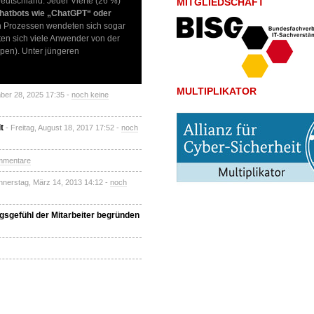
eutschland. Jeder Vierte (26 %)
MITGLIEDSCHAFT
hatbots wie „ChatGPT“ oder
n Prozessen wendeten sich sogar
ten sich viele Anwender von der
pen). Unter jüngeren
MULTIPLIKATOR
mber 28, 2025 17:35 -
noch keine
t
- Freitag, August 18, 2017 17:52 -
noch
mmentare
nnerstag, März 14, 2013 14:12 -
noch
gsgefühl der Mitarbeiter begründen