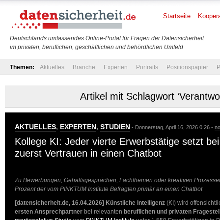
Startseite
Koopera
Deutschlands umfassendes Online-Portal für Fragen der Datensicherheit
im privaten, beruflichen, geschäftlichen und behördlichen Umfeld
Themen:
Aktuelles
Branche
Experten
Portraits
Positionspapier
P
Artikel mit Schlagwort ‘Verantwo
AKTUELLES
,
EXPERTEN
,
STUDIEN
- Donnerstag, April 16, 2026 0:26 -
n
Kollege KI: Jeder vierte Erwerbstätige setzt be
zuerst Vertrauen in einen Chatbot
Zu Bewerbungen, Gehaltsgesprächen, Fachthemen oder kreativen Prozessen
Prozent der vom PINKTUM Institute Befragten primär an einen Chatbot
[datensicherheit.de, 16.04.2026]
Künstliche Intelligenz
(KI) wird offensichtl
ersten Ansprechpartner
bei relevanten
beruflichen und privaten Frageste