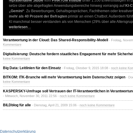
repräsentative Studie
vom
PINKTUM Institute
unter 1.550 Erwerbstätigen in D
setze über alle abgefragten Anwendungsbereiche hinweg vorrangig auf
KI-C
„Gemini“
. Zu Bewerbungen, Gehaltsgesprächen, Fachthemen oder kreative
mehr als 40 Prozent der Befragten
primär an einen Chatbot. Außerdem fühl
KI manchmal besser verstanden als von Menschen (29% über alle Altersgrup
weiterlesen…
Verantwortung in der Cloud: Das Shared-Responsibility-Modell
- Freitag, Nove
Kommentare
Digitalisierung: Deutsche fordern staatliches Engagement für mehr Sicherhei
keine Kommentare
Big Data: Leitlinien für den Einsatz
- Freitag, Oktober 9, 2015 18:08 -
noch keine Ko
BITKOM: ITK-Branche will mehr Verantwortung beim Datenschutz zeigen
- Do
keine Kommentare
KASPERSKY-Umfrage soll Vertrauen der IT-Verantwortlichen in Verantwortun
- Mittwoch, November 30, 2011 22:56 -
noch keine Kommentare
BILDblog für alle
- Dienstag, April 21, 2009 15:06 -
noch keine Kommentare
Datenschutzerklärung