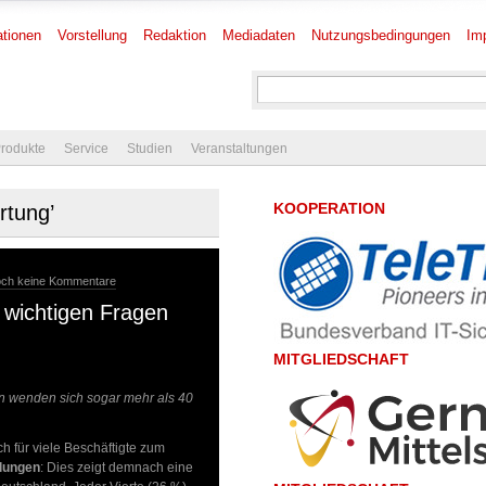
tionen
Vorstellung
Redaktion
Mediadaten
Nutzungsbedingungen
Im
rodukte
Service
Studien
Veranstaltungen
KOOPERATION
rtung’
och keine Kommentare
i wichtigen Fragen
MITGLIEDSCHAFT
 wenden sich sogar mehr als 40
ich für viele Beschäftigte zum
llungen
: Dies zeigt demnach eine