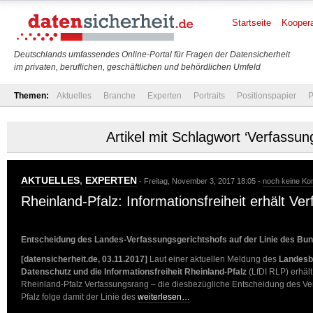
Startseite
Koopera
Deutschlands umfassendes Online-Portal für Fragen der Datensicherheit
im privaten, beruflichen, geschäftlichen und behördlichen Umfeld
Themen:
Aktuelles
Branche
Experten
Portraits
Positionspapier
P
Artikel mit Schlagwort ‘Verfassun
AKTUELLES
,
EXPERTEN
- Freitag, November 3, 2017 18:05 -
noch keine K
Rheinland-Pfalz: Informationsfreiheit erhält V
Entscheidung des Landes-Verfassungsgerichtshofs auf der Linie des Bu
[datensicherheit.de, 03.11.2017]
Laut einer aktuellen Meldung des
Landesbe
Datenschutz und die Informationsfreiheit Rheinland-Pfalz
(LfDI RLP) erhält
Rheinland-Pfalz Verfassungsrang – die diesbezügliche Entscheidung des Ve
Pfalz folge damit der Linie des
weiterlesen…