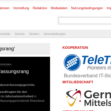
tionen
Vorstellung
Redaktion
Mediadaten
Nutzungsbedingungen
Im
rodukte
Service
Studien
Veranstaltungen
KOOPERATION
gsrang’
ommentare
erfassungsrang
MITGLIEDSCHAFT
ndesverfassungsgerichts
auftragten für den
 die
Informationsfreiheit
in
rfassungsgerichtshofs Rheinland-