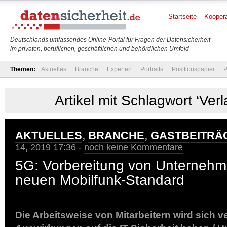
Startseite
Koopera
Deutschlands umfassendes Online-Portal für Fragen der Datensicherheit
im privaten, beruflichen, geschäftlichen und behördlichen Umfeld
Themen:
Aktuelles
Branche
Experten
Portraits
Positionspapier
P
Artikel mit Schlagwort ‘Ver
AKTUELLES
,
BRANCHE
,
GASTBEITRÄ
14, 2019 17:36 -
noch keine Kommentare
5G: Vorbereitung von Unternehm
neuen Mobilfunk-Standard
Die Arbeitsweise von Mitarbeitern wird sich 