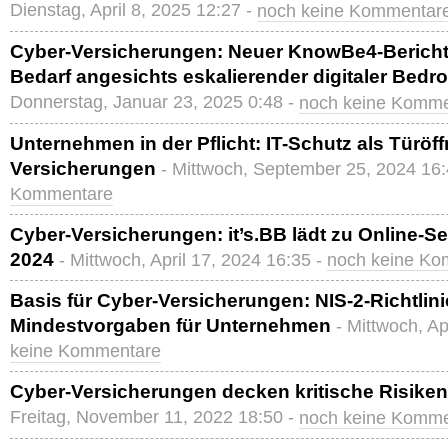
Dienstag, April 8, 2025 12:27 -
noch keine Kommentar
Cyber-Versicherungen: Neuer KnowBe4-Bericht
Bedarf angesichts eskalierender digitaler Bed
Donnerstag, Januar 23, 2025 0:48 -
noch keine Komme
Unternehmen in der Pflicht: IT-Schutz als Türöff
Versicherungen
- Mittwoch, September 25, 2024 16
Kommentare
Cyber-Versicherungen: it’s.BB lädt zu Online-Se
2024
- Mittwoch, April 17, 2024 16:35 -
noch keine Ko
Basis für Cyber-Versicherungen: NIS-2-Richtlinie 
Mindestvorgaben für Unternehmen
- Mittwoch, Ap
keine Kommentare
Cyber-Versicherungen decken kritische Risiken
Freitag, November 11, 2022 18:50 -
noch keine Komme