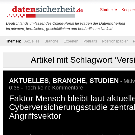
Startseite
Koopera
Deutschlands umfassendes Online-Portal für Fragen der Datensicherheit
im privaten, beruflichen, geschäftlichen und behördlichen Umfeld
Themen:
Aktuelles
Branche
Experten
Portraits
Positionspapier
P
Artikel mit Schlagwort ‘Vers
AKTUELLES
,
BRANCHE
,
STUDIEN
- Mitt
0:35 -
noch keine Kommentare
Faktor Mensch bleibt laut aktuell
Cyberversicherungsstudie zentra
Angriffsvektor