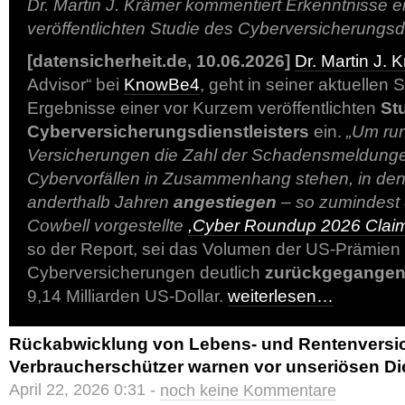
Dr. Martin J. Krämer kommentiert Erkenntnisse e
veröffentlichten Studie des Cyberversicherungsd
[datensicherheit.de, 10.06.2026]
Dr. Martin J. 
Advisor“ bei
KnowBe4
, geht in seiner aktuellen
Ergebnisse einer vor Kurzem veröffentlichten
St
Cyberversicherungsdienstleisters
ein.
„Um run
Versicherungen die Zahl der Schadensmeldungen
Cybervorfällen in Zusammenhang stehen, in de
anderthalb Jahren
angestiegen
– so zumindest 
Cowbell vorgestellte
,Cyber Roundup 2026 Claim
so der Report, sei das Volumen der US-Prämien 
Cyberversicherungen deutlich
zurückgegange
9,14 Milliarden US-Dollar.
weiterlesen…
Rückabwicklung von Lebens- und Rentenversi
Verbraucherschützer warnen vor unseriösen Die
April 22, 2026 0:31 -
noch keine Kommentare