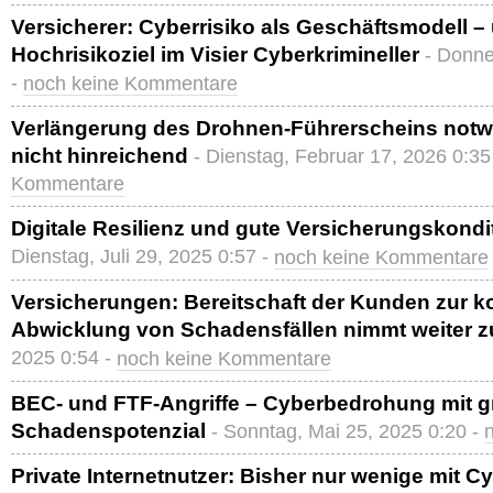
Versicherer: Cyberrisiko als Geschäftsmodell – 
Hochrisikoziel im Visier Cyberkrimineller
- Donne
-
noch keine Kommentare
Verlängerung des Drohnen-Führerscheins notwe
nicht hinreichend
- Dienstag, Februar 17, 2026 0:35
Kommentare
Digitale Resilienz und gute Versicherungskondi
Dienstag, Juli 29, 2025 0:57 -
noch keine Kommentare
Versicherungen: Bereitschaft der Kunden zur ko
Abwicklung von Schadensfällen nimmt weiter z
2025 0:54 -
noch keine Kommentare
BEC- und FTF-Angriffe – Cyberbedrohung mit 
Schadenspotenzial
- Sonntag, Mai 25, 2025 0:20 -
Private Internetnutzer: Bisher nur wenige mit 