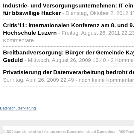
Industrie- und Versorgungsunternehmen: IT ein l
für böswillige Hacker
- Dienstag, Oktober 2, 2012 1
Critis’11: Internationalen Konferenz am 8. und 
Hochschule Luzern
- Freitag, August 26, 2011 22:2
Kommentare
Breitbandversorgung: Bürger der Gemeinde Kay
Geduld
- Mittwoch, August 26, 2009 16:40 -
2 Komme
Privatisierung der Datenverarbeitung bedroht 
Sonntag, April 26, 2009 22:49 -
noch keine Kommenta
Datenschutzerklärung
© 2020 datensicherheit.de Informationen zu Datensicherheit und Datenschutz - RSS-Fee