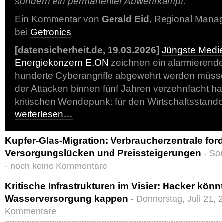
sondern ein permanenter Abwehrkampf.
Ein Kommentar von
Gerald Eid
, Regional Mana
bei
Getronics
[datensicherheit.de, 19.03.2026]
Jüngste Medie
Energiekonzern E.ON
zeichnen ein alarmierendes
hunderte Cyberangriffe abgewehrt werden müsse
der Attacken binnen fünf Jahren verzehnfacht hat
kritischen Wendepunkt für den Wirtschaftsstando
weiterlesen…
Kupfer-Glas-Migration: Verbraucherzentrale for
Versorgungslücken und Preissteigerungen
- So
-
noch keine Kommentare
Kritische Infrastrukturen im Visier: Hacker könn
Wasserversorgung kappen
- Donnerstag, Juli 21,
Kommentare