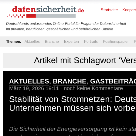
Startseite
Koopera
Deutschlands umfassendes Online-Portal für Fragen der Datensicherheit
im privaten, beruflichen, geschäftlichen und behördlichen Umfeld
Themen:
Aktuelles
Branche
Experten
Portraits
Positionspapier
P
Artikel mit Schlagwort ‘Ve
AKTUELLES
,
BRANCHE
,
GASTBEITRÄ
März 19, 2026 19:11 -
noch keine Kommentare
Stabilität von Stromnetzen: Deut
Unternehmen müssen sich vorbe
Die Sicherheit der Energieversorgung ist kein st