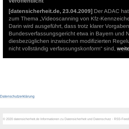
veröffentlicht
[datensicherheit.de, 23.04.2009]
Der ADAC hat 
zum Thema „Videoscanning von Kfz-Kennzeichen“
Darin wird ausgeführt, dass trotz klarer Vorgabe
Bundesverfassungsgericht etwa in Bayern und 
diesbezüglichen inzwischen modifizierten Rege
nicht vollständig verfassungskonform“ sind,
weit
Datenschutzerklärung
© 2020 datensicherheit.de Informationen zu Datensicherheit und Datenschutz - RSS-Fee