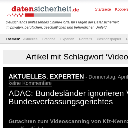
Startseite
Koopera
Deutschlands umfassendes Online-Portal für Fragen der Datensicherheit
im privaten, beruflichen, geschäftlichen und behördlichen Umfeld
Themen:
Aktuelles
Branche
Experten
Portraits
Positionspapier
P
Artikel mit Schlagwort ‘Vide
AKTUELLES
,
EXPERTEN
- Donnerstag, Apri
keine Kommentare
ADAC: Bundesländer ignorieren
Bundesverfassungsgerichtes
Gutachten zum Videoscanning von Kfz-Kenn