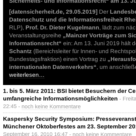
Sicherheits- und Informationsrecht“ am 13. J
[datensicherheit.de, 29.05.2019]
Der
Landesbe
Datenschutz und die Informationsfreiheit Rhe
RLP),
Prof. Dr. Dieter Kugelmann
, lädt zum nä
Veranstaltungsreihe
„Mainzer Vorträge zum Sic
Informationsrecht“
ein: Am 13. Juni 2019 hält
Schantz
(Bereichsleiter für Innen- und Rechtspol
Bundestagsfraktion) einen Vortrag zu
„Herausfo
internationalen Datenverkehrs“
, um anschließ
weiterlesen…
1. bis 5. März 2011: BSI bietet Besuchern der C
umfangreiche Informationsmöglichkeiten
- Frei
22:45 -
noch keine Kommentare
Kaspersky Security Symposium: Presseveransta
Münchener Oktoberfestes am 23. September 20
September 16, 2010 16:47 -
noch keine Kommentare