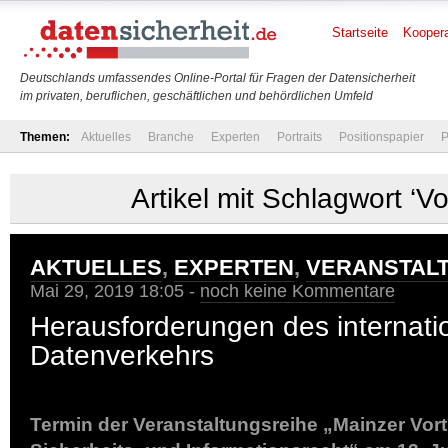
Startseite
Koopera
Deutschlands umfassendes Online-Portal für Fragen der Datensicherheit
im privaten, beruflichen, geschäftlichen und behördlichen Umfeld
Themen:
Aktuelles
Branche
Experten
Portraits
Positionspapier
P
Artikel mit Schlagwort ‘Vo
AKTUELLES
,
EXPERTEN
,
VERANSTAL
Mai 29, 2019 18:05 -
noch keine Kommentare
Herausforderungen des internati
Datenverkehrs
Termin der Veranstaltungsreihe „Mainzer Vor