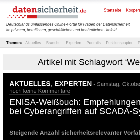
Startseite
Koopera
Deutschlands umfassendes Online-Portal für Fragen der Datensicherheit
im privaten, beruflichen, geschäftlichen und behördlichen Umfeld
Themen:
Aktuelles
Branche
Experten
Portraits
Positionspapier
P
Artikel mit Schlagwort ‘W
AKTUELLES
,
EXPERTEN
- Samstag, Oktober
noch keine Kommentare
ENISA-Weißbuch: Empfehlungen 
bei Cyberangriffen auf SCADA-
Steigende Anzahl sicherheitsrelevanter Vorfäl