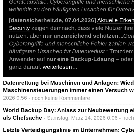
Geräteausfälle, Cyberangriffe und menschliche 
weiterhin zu den häufigsten Ursachen für Datenv
[datensicherheit.de, 07.04.2026]
Aktuelle Erke
Security
zeigen demnach, dass viele Nutzer ihre
nutzen, aber
nur unzureichend schützen
.
„Ger
Cyberangriffe und menschliche Fehler zählen we
häufigsten Ursachen für Datenverlust.“
Trotzdem 
Anwender auf
nur eine Backup-Lösung
– oder 
ganz darauf.
weiterlesen…
Datenrettung bei Maschinen und Anlagen: Wied
Maschinensteuerungen immer einen Versuch w
2026 0:56 -
noch keine Kommentare
World Backup Day: Anlass zur Neubewertung ei
als Chefsache
- Samstag, März 14, 2026 0:06 -
noch
Letzte Verteidigungslinie im Unternehmen: Cyb