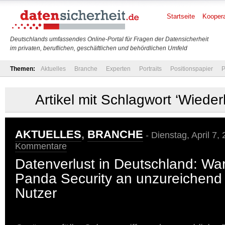
Startseite
Koopera
Deutschlands umfassendes Online-Portal für Fragen der Datensicherheit
im privaten, beruflichen, geschäftlichen und behördlichen Umfeld
Themen:
Aktuelles
Branche
Experten
Portraits
Positionspapier
P
Artikel mit Schlagwort ‘Wieder
AKTUELLES
,
BRANCHE
- Dienstag, April 7,
Kommentare
Datenverlust in Deutschland: Wa
Panda Security an unzureichend
Nutzer