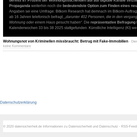
bereits 87 Prozent der Wohnungssuchenden auf auf digitale Kanäle setzt
Propaganda
weiterhin noch die
bedeutendste Option zum Finden eines ne
Angaben sei eine Umfrage: Bitkom Research hat demnach im Bitkom-Auftrag
ab 16 Jahren telefonisch befragt,
„darunter 402 Personen, die in den vergang
Wohnung oder einem Haus gesucht haben“
. Die
repräsentative Befragung
Kalenderwochen 33 bis 38 2025 stattgefunden. Künstliche Intelligenz (KI) w
Wohnungsnot von Kriminellen missbraucht: Betrug mit Fake-Immobilien
- Die
keine Kommentare
Datenschutzerklärung
© 2020 datensicherheit.de Informationen zu Datensicherheit und Datenschutz - RSS-Fee