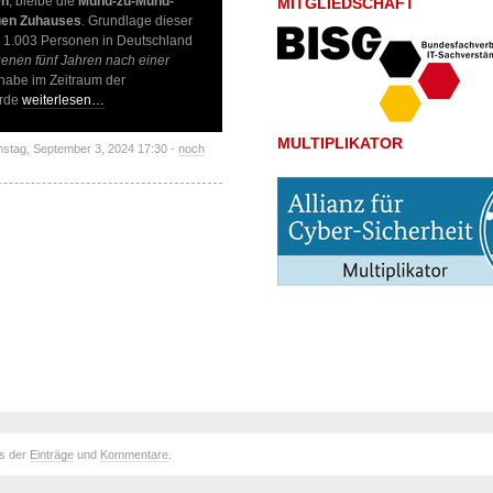
en
, bleibe die
Mund-zu-Mund-
MITGLIEDSCHAFT
uen Zuhauses
. Grundlage dieser
 1.003 Personen in Deutschland
enen fünf Jahren nach einer
habe im Zeitraum der
erde
weiterlesen…
MULTIPLIKATOR
nstag, September 3, 2024 17:30 -
noch
ds der
Einträge
und
Kommentare
.