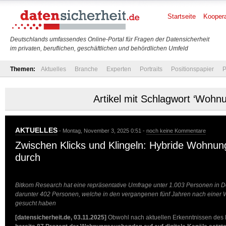
Startseite
Koopera
Deutschlands umfassendes Online-Portal für Fragen der Datensicherheit
im privaten, beruflichen, geschäftlichen und behördlichen Umfeld
Themen:
Aktuelles
Branche
Experten
Portraits
Positionspapier
P
Artikel mit Schlagwort ‘Wohn
AKTUELLES
- Montag, November 3, 2025 0:51 -
noch keine Kommentare
Zwischen Klicks und Klingeln: Hybride Wohnun
durch
Bitkom Research hat eine repräsentative Umfrage unter 1.003 Personen in D
darunter 402 Personen, welche in den vergangenen fünf Jahren nach eine
gesucht haben
[datensicherheit.de, 03.11.2025]
Obwohl nach aktuellen Erkenntnissen des 