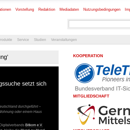
tionen
Vorstellung
Redaktion
Mediadaten
Nutzungsbedingungen
Im
rodukte
Service
Studien
Veranstaltungen
KOOPERATION
ung’
gssuche setzt sich
MITGLIEDSCHAFT
eutschland durchgeführt –
r Wohnung oder einem Haus
Digitalverbands
Bitkom e.V.