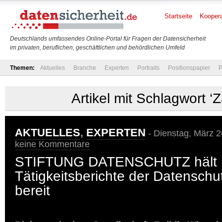
Startseite
Koopera
Deutschlands umfassendes Online-Portal für Fragen der Datensicherheit
im privaten, beruflichen, geschäftlichen und behördlichen Umfeld
Themen:
Aktuelles
Branche
Experten
Portraits
Positionspapier
P
Artikel mit Schlagwort ‘Z
AKTUELLES
,
EXPERTEN
- Dienstag, März 2
keine Kommentare
STIFTUNG DATENSCHUTZ hält
Tätigkeitsberichte der Datensch
bereit