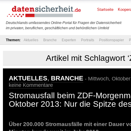
Startseite
Koopera
Deutschlands umfassendes Online-Portal für Fragen der Datensicherheit
im privaten, beruflichen, geschäftlichen und behördlichen Umfeld
Themen:
Aktuelles
Branche
Experten
Portraits
Positionspapier
P
Artikel mit Schlagwort 
AKTUELLES
,
BRANCHE
- Mittwoch, Oktober
keine Kommentare
Stromausfall beim ZDF-Morgenm
Oktober 2013: Nur die Spitze de
Über 200.000 Stromausfälle mit einer Dauer v