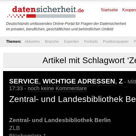
Startseite
Koopera
Deutschlands umfassendes Online-Portal für Fragen der Datensicherheit
im privaten, beruflichen, geschäftlichen und behördlichen Umfeld
Themen:
Aktuelles
Branche
Experten
Portraits
Positionspapier
P
Artikel mit Schlagwort ‘Z
SERVICE
,
WICHTIGE ADRESSEN
,
Z
- Mit
17:33 -
noch keine Kommentare
Zentral- und Landesbibliothek Ber
Zentral- und Landesbibliothek Berlin
ZLB
Blücherplatz 1