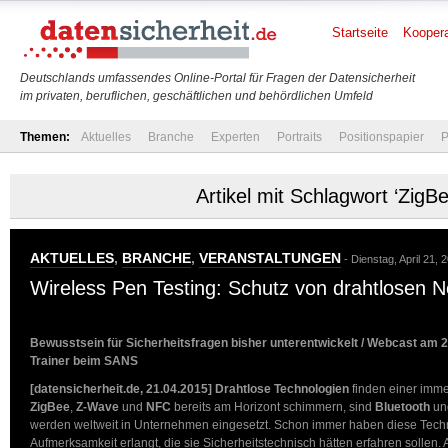
Startseite
Koopera
Deutschlands umfassendes Online-Portal für Fragen der Datensicherheit
im privaten, beruflichen, geschäftlichen und behördlichen Umfeld
Themen:
Aktuelles
Branche
Experten
Portraits
Positionspapier
P
Artikel mit Schlagwort ‘ZigBe
AKTUELLES
,
BRANCHE
,
VERANSTALTUNGEN
- Dienstag, April 21, 
Wireless Pen Testing: Schutz von drahtlosen 
Bewusstsein für Sicherheitsfragen bisher unterentwickelt / Webcast am 2
Trainer beim SANS
[datensicherheit.de, 21.04.2015]
Drahtlose Technologien
finden einer imme
ZigBee
,
Z-Wave
und
NFC
bereits am Horizont schimmern, sind
Bluetooth
un
werden weltweit in Unternehmen eingesetzt. Schon immer haben diese Tech
Aufmerksamkeit erlangt, die sie Sicherheitstechnisch hätten erfahren sollen