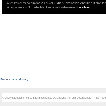
auch immer stärker in das Visier von
Cyber-Kriminellen
. Angriffe auf draht
Ausspähen von Sicherheitslücken in Wifi-Netzwerken
weiterlesen…
Datenschutzerklärung
© 2020 datensicherheit.de Informationen zu Datensicherheit und Datenschutz - RSS-Fee