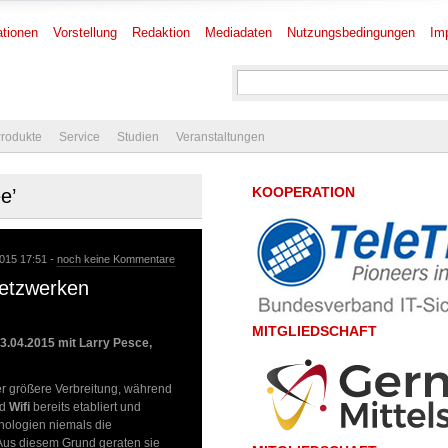
tionen
Vorstellung
Redaktion
Mediadaten
Nutzungsbedingungen
Im
rodukte
Service
Studien
Veranstaltungen
KOOPERATION
e’
2015 17:51 -
noch keine Kommentare
Netzwerken
MITGLIEDSCHAFT
3.04.2015 mit Larry Pesce,
r größere Verbreitung, während
d
Wifi
bereits etabliert und
nologien niemals die
. Aus diesem Grund geraten sie