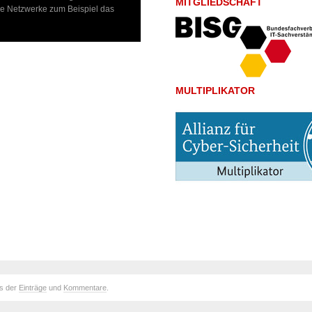
MITGLIEDSCHAFT
lose Netzwerke zum Beispiel das
MULTIPLIKATOR
ds der
Einträge
und
Kommentare
.