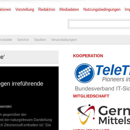
tionen
Vorstellung
Redaktion
Mediadaten
Nutzungsbedingungen
Im
rodukte
Service
Studien
Veranstaltungen
KOOPERATION
e’
gen irreführende
MITGLIEDSCHAFT
rwendet
un gegenüber der
it der naturgetreuen Darstellung
Zitronensaft enthalten ist.“ Die