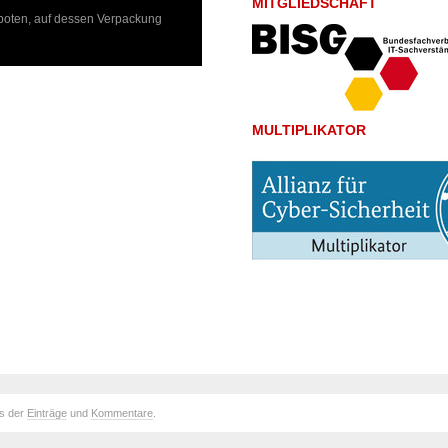
MITGLIEDSCHAFT
boten, auf dessen Verpackung
MULTIPLIKATOR
ds der
Einträge
und
Kommentare
.