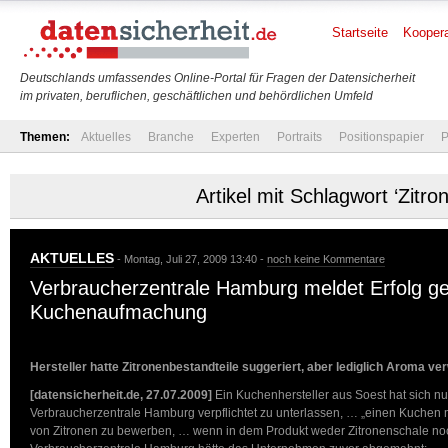
Startseite
Koopera
Deutschlands umfassendes Online-Portal für Fragen der Datensicherheit
im privaten, beruflichen, geschäftlichen und behördlichen Umfeld
Themen:
Aktuelles
Branche
Experten
Portraits
Positionspapier
P
Artikel mit Schlagwort ‘Zitron
AKTUELLES
- Montag, Juli 27, 2009 13:40 -
noch keine Kommentare
Verbraucherzentrale Hamburg meldet Erfolg ge
Kuchenaufmachung
Hersteller hatte Zitronenbestandteile suggeriert, aber lediglich Aroma ve
[datensicherheit.de, 27.07.2009]
Ein Kuchenhersteller aus Soest hat sich n
Verbraucherzentrale Hamburg verpflichtet zu unterlassen, … „einen Kuchen m
von Zitronen zu bewerben, … wenn in dem Produkt weder Zitronenschale noch 