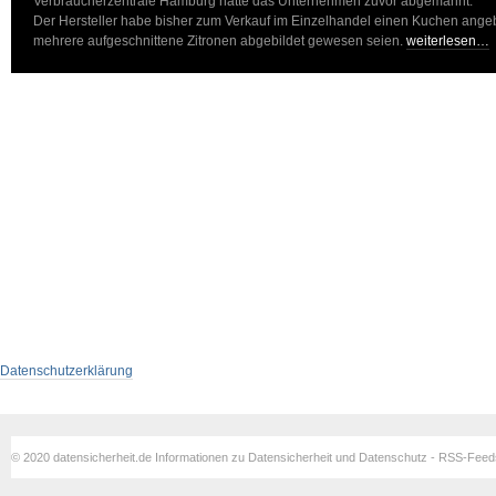
Verbraucherzentrale Hamburg hätte das Unternehmen zuvor abgemahnt:
Der Hersteller habe bisher zum Verkauf im Einzelhandel einen Kuchen ange
mehrere aufgeschnittene Zitronen abgebildet gewesen seien.
weiterlesen…
Datenschutzerklärung
© 2020 datensicherheit.de Informationen zu Datensicherheit und Datenschutz - RSS-Fee