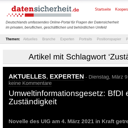
Startseite
Koopera
Deutschlands umfassendes Online-Portal für Fragen der Datensicherheit
im privaten, beruflichen, geschäftlichen und behördlichen Umfeld
Themen:
Aktuelles
Branche
Experten
Portraits
Positionspapier
P
Artikel mit Schlagwort ‘Zust
AKTUELLES
,
EXPERTEN
- Dienstag, März 9
keine Kommentare
Umweltinformationsgesetz: BfDI e
Zuständigkeit
Novelle des UIG am 4. März 2021 in Kraft getr