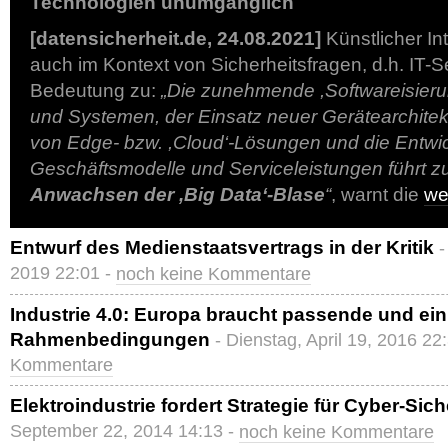
Technologien unumgänglich
[datensicherheit.de, 24.08.2021]
Künstlicher In
auch im Kontext von Sicherheitsfragen, d.h. IT-
Bedeutung zu:
„Die zunehmende ,Softwareisier
und Systemen, der Einsatz neuer Gerätearchitek
von Edge- bzw. ,Cloud‘-Lösungen und die Entwic
Geschäftsmodelle und Serviceleistungen führt 
Anwachsen der ,Big Data‘-Blase
“
, warnt die
we
Entwurf des Medienstaatsvertrags in der Kritik
-
2019 22:01 -
noch keine Kommentare
Industrie 4.0: Europa braucht passende und ein
Rahmenbedingungen
- Dienstag, April 19, 2016 22
Kommentare
Elektroindustrie fordert Strategie für Cyber-Sich
September 22, 2014 14:13 -
noch keine Kommentare