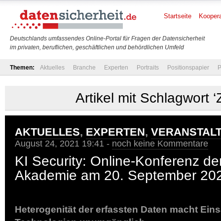
Startseite
Koopera
Deutschlands umfassendes Online-Portal für Fragen der Datensicherheit
im privaten, beruflichen, geschäftlichen und behördlichen Umfeld
Themen:
Aktuelles
Branche
Experten
Portraits
Positionspapier
P
Artikel mit Schlagwort ‘
AKTUELLES
,
EXPERTEN
,
VERANSTAL
August 24, 2021 19:41 -
noch keine Kommentare
KI Security: Online-Konferenz de
Akademie am 20. September 20
Heterogenität der erfassten Daten macht Eins