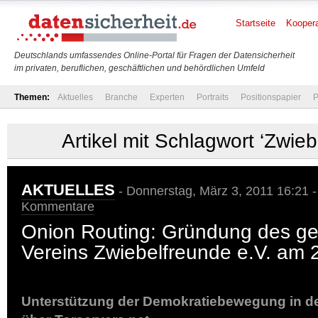
Startseite
Koopera
Deutschlands umfassendes Online-Portal für Fragen der Datensicherheit
im privaten, beruflichen, geschäftlichen und behördlichen Umfeld
Themen:
Aktuelles
Branche
Experten
Portraits
Positionspapier
P
Artikel mit Schlagwort ‘Zwie
AKTUELLES
- Donnerstag, März 3, 2011 16:21 
Kommentare
Onion Routing: Gründung des g
Vereins Zwiebelfreunde e.V. am 
Unterstützung der Demokratiebewegung in de