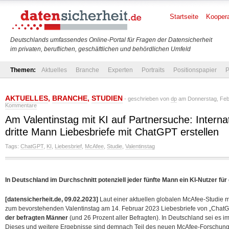
Startseite
Koopera
Deutschlands umfassendes Online-Portal für Fragen der Datensicherheit
im privaten, beruflichen, geschäftlichen und behördlichen Umfeld
Themen:
Aktuelles
Branche
Experten
Portraits
Positionspapier
P
AKTUELLES
,
BRANCHE
,
STUDIEN
- geschrieben von
dp
am Donnerstag, Febr
Kommentare
Am Valentinstag mit KI auf Partnersuche: Interna
dritte Mann Liebesbriefe mit ChatGPT erstellen
Tags:
ChatGPT
,
KI
,
Liebesbrief
,
McAfee
,
Studie
,
Valentinstag
In Deutschland im Durchschnitt potenziell jeder fünfte Mann ein KI-Nutzer fü
[datensicherheit.de, 09.02.2023]
Laut einer aktuellen globalen McAfee-Studie m
zum bevorstehenden Valentinstag am 14. Februar 2023 Liebesbriefe von „ChatG
der befragten Männer
(und 26 Prozent aller Befragten). In Deutschland sei es im
Dieses und weitere Ergebnisse sind demnach Teil des neuen McAfee-Forschung