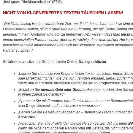
„Instagram-Direktnachrichten“ (27%).
NICHT VON KI-GENERIERTEN TEXTEN TÄUSCHEN LASSEN!
„Der Valentinstag ist eine wunderbare Zeit, um die Liebe zu feiern, und wir sin
Freiheit haben sollten, all den Spaß und die Aufregung, die mit Online-Dating ei
genießen“
, meint Grobman und gibt zu bedenken:
„Wir wissen, dass man
leicht 
einem potenziellen Partner chattet, aber es ist wichtig, dass man auf der Hut ist,
potenziell sensible Informationen über sich preiszugeben. Wir wollen niemande
Partner zu finden.“
So könne man sich laut Grobman
beim Online-Dating schützen
:
„Lassen Sie sich nicht von KI-generierten Texten täuschen, indem Sie
w
oder Direktnachrichten, die Sie von Fremden erhalten, genau prüfen!“
M
Sätze und wiederhole dieselben Wörter, da sie so programmiert sei, sic
„Schicken Sie
niemals Geld oder Geschenke
an jemanden, den Sie ni
er Ihnen zuerst Geld schickt!“
„Sprechen Sie mit Freunden oder Familie über eine neue Bekanntschaft
man
Dinge übersieht
,
„die nicht zusammenpassen“
.
„Gehen Sie die Beziehung langsam an – stellen Sie Fragen und achten
Antworten
!“
„Versuchen Sie, alle Profilbilder, die die Person verwendet, mit einer
Bi
Wenn sie mit einem anderen Namen oder mit Details, die nicht überein