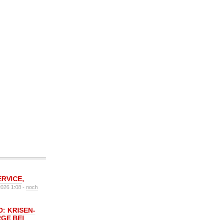
ERVICE
,
2026 1:08 -
noch
: KRISEN-
GE BEI