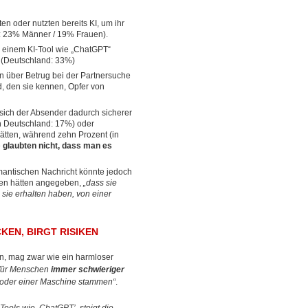
 oder nutzten bereits KI, um ihr
n: 23% Männer / 19% Frauen).
n einem KI-Tool wie „ChatGPT“
 (Deutschland: 33%)
n über Betrug bei der Partnersuche
, den sie kennen, Opfer von
s sich der Absender dadurch sicherer
n Deutschland: 17%) oder
ätten, während zehn Prozent (in
e
glaubten nicht, dass man es
mantischen Nachricht könnte jedoch
ten hätten angegeben,
„dass sie
 sie erhalten haben, von einer
KEN, BIRGT RISIKEN
en, mag zwar wie ein harmloser
 für Menschen
immer schwieriger
n oder einer Maschine stammen“
.