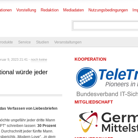
tionen
Vorstellung
Redaktion
Mediadaten
Nutzungsbedingungen
Im
rodukte
Service
Studien
Veranstaltungen
KOOPERATION
uar 9, 2023 21:41 -
noch keine
tional würde jeder
MITGLIEDSCHAFT
r das Verfassen von Liebesbriefen
öchte ungefähr jeder dritte Mann
PT“ schreiben lassen:
30 Prozent
 Durchschnitt jeder fünfte Mann.
sberichts „Modern Love“,
„in dem