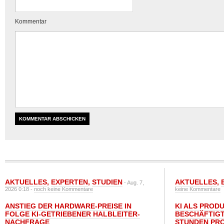
Kommentar
AKTUELLES
,
EXPERTEN
,
STUDIEN
AKTUELLES
,
- Aug. 7,
2026 0:18 -
noch keine Kommentare
keine Kommentare
ANSTIEG DER HARDWARE-PREISE IN
KI ALS PROD
FOLGE KI-GETRIEBENER HALBLEITER-
BESCHÄFTIGT
NACHFRAGE
STUNDEN PR