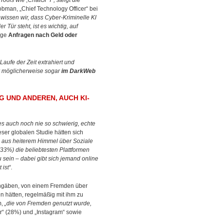
Tools wie ,ChatGPT’, steigt die
obman, „Chief Technology Officer“ bei
issen wir, dass Cyber-Kriminelle KI
 Tür steht, ist es wichtig, auf
ige
Anfragen nach Geld oder
aufe der Zeit extrahiert und
 möglicherweise sogar
im DarkWeb
G UND ANDEREN, AUCH KI-
es auch noch nie so schwierig, echte
eser globalen Studie hätten sich
 aus heiterem Himmel über Soziale
33%) die beliebtesten Plattformen
 sein – dabei gibt sich jemand online
 ist“
.
gäben, von einem Fremden über
n hätten, regelmäßig mit ihm zu
m,
„die von Fremden genutzt wurde,
r“ (28%) und „Instagram“ sowie