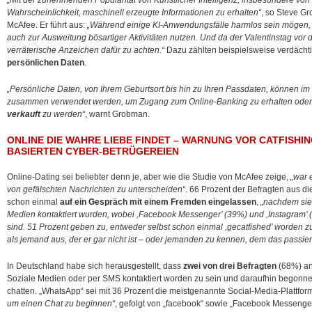
„Mit der zunehmenden Popularität von Künstlicher Intelligenz, insbesondere von 
Wahrscheinlichkeit, maschinell erzeugte Informationen zu erhalten“
, so Steve Gr
McAfee. Er führt aus:
„Während einige KI-Anwendungsfälle harmlos sein mögen, w
auch zur Ausweitung bösartiger Aktivitäten nutzen. Und da der Valentinstag vor der
verräterische Anzeichen dafür zu achten.“
Dazu zählten beispielsweise verdächt
persönlichen Daten
.
„Persönliche Daten, von Ihrem Geburtsort bis hin zu Ihren Passdaten, können im L
zusammen verwendet werden, um Zugang zum Online-Banking zu erhalten oder
verkauft
zu werden“
, warnt Grobman.
ONLINE DIE WAHRE LIEBE FINDET – WARNUNG VOR CATFISHIN
BASIERTEN CYBER-BETRÜGEREIEN
Online-Dating sei beliebter denn je, aber wie die Studie von McAfee zeige,
„war 
von gefälschten Nachrichten zu unterscheiden“
. 66 Prozent der Befragten aus di
schon einmal
auf ein Gespräch mit einem Fremden eingelassen
,
„nachdem sie
Medien kontaktiert wurden, wobei ,Facebook Messenger’ (39%) und ,Instagram’ (
sind. 51 Prozent geben zu, entweder selbst schon einmal ,gecatfished’ worden zu
als jemand aus, der er gar nicht ist – oder jemanden zu kennen, dem das passiert
In Deutschland habe sich herausgestellt, dass
zwei von drei Befragten
(68%) an
Soziale Medien oder per SMS kontaktiert worden zu sein und daraufhin begonne
chatten. „WhatsApp“ sei mit 36 Prozent die meistgenannte Social-Media-Plattfor
um einen Chat zu beginnen“
, gefolgt von „facebook“ sowie „Facebook Messenge