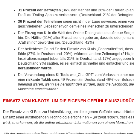
31 Prozent der Befragten
(36% der Männer und 26% der Frauen) planten
Profil auf Dating-Apps zu verbessern. (Deutschland: 21% der Befragte
36 Prozent der Teilnehme
r seien nicht in der Lage gewesen, einen vo
geschriebenen Liebesbrief von dem eines Menschen zu unterscheiden
Der Einzug von KI in die Welt des Online-Datings deute auf neue Sorge
hin: Die
Hälfte
(51%) aller Erwachsenen gebe an, dass sie oder jemand
„Catfishing“ geworden sei. (Deutschland: 42%)
Der beliebteste Grund für den Einsatz von KI als „Ghostwriter“ sei, das
fühle (27%, in Deutschland: 20%), während andere Zeitmangel (21%, i
Inspirationsmangel (ebenfalls 21%, in Deutschland: 17%) angegeben h
Deutschland 9%) sagten, es sei einfach schneller und einfacher und si
herausfinden würde
.
Die Verwendung eines KI-Tools wie „ChatGPT“ zum Verfassen einer ro
eine
riskante Taktik
sein: 49 Prozent (in Deutschland 46%) der Befrag
beleidigt wären, wenn sie herausfinden würden, dass die Nachricht, die
Maschine erstellt wurde“
.
EINSATZ VON KI-BOTS, UM DIE EIGENEN GEFÜHLE AUSZUDRÜC
Der Einsatz von KI-Bots zur Unterstützung, um die eigenen Gefühle auszudrück
Einsatz einer aufstrebenden Technologie erscheinen –
„er zeigt jedoch, dass es
wird, zu erkennen, ob die online erhaltenen Informationen von einem Mensche