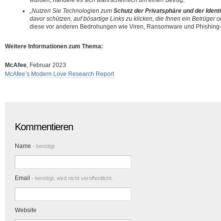
würden, handele es sich wahrscheinlich um einen Betrug.
„Nutzen Sie Technologien zum
Schutz der Privatsphäre und der Identi
davor schützen, auf bösartige Links zu klicken, die Ihnen ein Betrüger on
diese vor anderen Bedrohungen wie Viren, Ransomware und Phishing-A
Weitere Informationen zum Thema:
McAfee
, Februar 2023
McAfee’s Modern Love Research Report
Kommentieren
Name
- benötigt
Email
- benötigt, wird nicht veröffentlicht.
Website