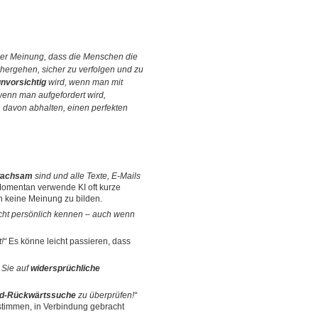
d der Meinung, dass die Menschen die
nhergehen, sicher zu verfolgen und zu
unvorsichtig
wird, wenn man mit
 wenn man aufgefordert wird,
n davon abhalten, einen perfekten
achsam
sind und alle Texte, E-Mails
omentan verwende KI oft kurze
h keine Meinung zu bilden.
cht persönlich kennen – auch wenn
!“
Es könne leicht passieren, dass
 Sie auf
widersprüchliche
ld-Rückwärtssuche
zu überprüfen!“
stimmen, in Verbindung gebracht