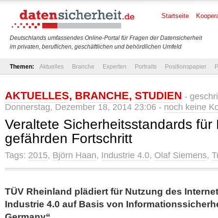
Startseite
Koopera
Deutschlands umfassendes Online-Portal für Fragen der Datensicherheit
im privaten, beruflichen, geschäftlichen und behördlichen Umfeld
Themen:
Aktuelles
Branche
Experten
Portraits
Positionspapier
P
AKTUELLES
,
BRANCHE
,
STUDIEN
- geschr
Donnerstag, Dezember 18, 2014 23:06 -
noch keine 
Veraltete Sicherheitsstandards fü
gefährden Fortschritt
Tags:
2015
,
Björn Haan
,
Industrie 4.0
,
Olaf Siemens
,
T
TÜV Rheinland plädiert für Nutzung des Interne
Industrie 4.0 auf Basis von Informationssicherh
Germany“