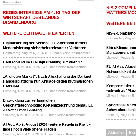
Kommentare
NIS-2 COMPL
REGES INTERESSE AM 4. KI-TAG DER
MATTERS MO
WIRTSCHAFT DES LANDES
BRANDENBURG
WEITERE BEI
WEITERE BEITRÄGE IN EXPERTEN
NIS-2-Compliance
Donnerstag, August 
Digitalisierung der Schiene: TÜV-Verband fordert
ElringKlinger mod
Modernisierung sicherheitsrelevanter Verfahren
Management mit 
Donnerstag, August 6, 2026 0:37 -
noch keine Kommentare
Mittwoch, August 5,
Deutschland im EU-Digitalranking auf Platz 17
EU AI Act: Aktuel
Dienstag, August 4, 2026 0:47 -
noch keine Kommentare
Notwendigkeit de
„Archetyp Market“: Nach Abschaltung der Darknet-
Mittwoch, August 5,
Handelsplattform nun Anklage gegen mutmaßlichen
Kompromittierte
Betreiber
weltweit auf Plat
Dienstag, August 4, 2026 0:12 -
noch keine Kommentare
Mittwoch, August 5,
Entwicklung zur verlässlichen
Cyberrisiken sch
Geschäftstechnologie: KI-Kennzeichnung gemäß EU
Schwachstellen i
AI Act erst der Anfang
Dienstag, August 4,
Sonntag, August 2, 2026 0:02 -
noch keine Kommentare
AI Act: Ab 2. August 2026 weitere Regeln in Kraft –
indes noch viele offene Fragen
Aktuelles
Bra
Sonntag, August 2, 2026 0:01 -
noch keine Kommentare