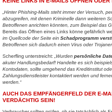
KEINE LINKS IN E-MAILS ÖFFNEN ODER
„Hinter Phishing-Mails steht immer der Versuch, pe
abzugreifen, mit denen Kriminelle dann weiteren 
Betroffenen anrichten könnten, zum Beispiel das Gi
Bereits das Öffnen eines Links könne gefährlich w
im Quellcode der Seite ein
Schadprogramm verst
Betroffenen sich dadurch einen Virus oder Trojane
Scherfling unterstreicht:
„Wurden
persönliche Dat
akuter Handlungsbedarf! Handelte es sich beispie
Kontodaten, sollte umgehend das Kreditinstitut ode
Zahlungsdienstleister kontaktiert werden und ferner
werden.“
AUCH DAS EMPFÄNGERFELD DER E-MA
VERDÄCHTIG SEIN!
Verbraucher sollten prüfen, ob sie tatsächlich als 