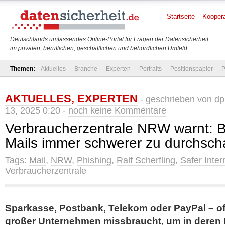
Startseite
Koopera
Deutschlands umfassendes Online-Portal für Fragen der Datensicherheit
im privaten, beruflichen, geschäftlichen und behördlichen Umfeld
Themen:
Aktuelles
Branche
Experten
Portraits
Positionspapier
P
AKTUELLES
,
EXPERTEN
- geschrieben von
dp
13, 2025 0:20 -
noch keine Kommentare
Verbraucherzentrale NRW warnt: B
Mails immer schwerer zu durchsc
Tags:
Mail
,
NRW
,
Phishing
,
Ralf Scherfling
,
Safer Inter
Verbraucherzentrale
Sparkasse, Postbank, Telekom oder PayPal – 
großer Unternehmen missbraucht, um in deren