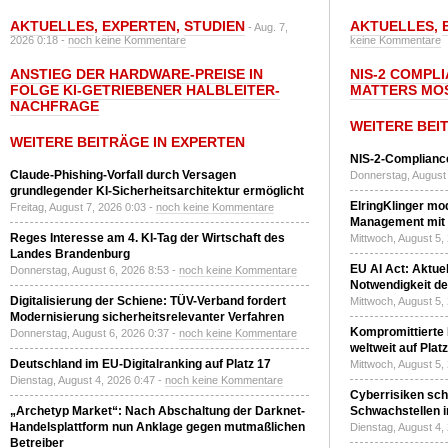
AKTUELLES
,
EXPERTEN
,
STUDIEN
AKTUELLES
,
- Aug. 7,
2026 0:18 -
noch keine Kommentare
keine Kommentare
ANSTIEG DER HARDWARE-PREISE IN
NIS-2 COMPL
FOLGE KI-GETRIEBENER HALBLEITER-
MATTERS MO
NACHFRAGE
WEITERE BEI
WEITERE BEITRÄGE IN EXPERTEN
NIS-2-Compliance
Claude-Phishing-Vorfall durch Versagen
Donnerstag, August 
grundlegender KI-Sicherheitsarchitektur ermöglicht
ElringKlinger mod
Freitag, August 7, 2026 0:03 -
noch keine Kommentare
Management mit 
Reges Interesse am 4. KI-Tag der Wirtschaft des
Mittwoch, August 5,
Landes Brandenburg
EU AI Act: Aktuel
Donnerstag, August 6, 2026 8:53 -
noch keine Kommentare
Notwendigkeit de
Digitalisierung der Schiene: TÜV-Verband fordert
Mittwoch, August 5,
Modernisierung sicherheitsrelevanter Verfahren
Kompromittierte
Donnerstag, August 6, 2026 0:37 -
noch keine Kommentare
weltweit auf Plat
Deutschland im EU-Digitalranking auf Platz 17
Mittwoch, August 5,
Dienstag, August 4, 2026 0:47 -
noch keine Kommentare
Cyberrisiken sch
„Archetyp Market“: Nach Abschaltung der Darknet-
Schwachstellen i
Handelsplattform nun Anklage gegen mutmaßlichen
Dienstag, August 4,
Betreiber