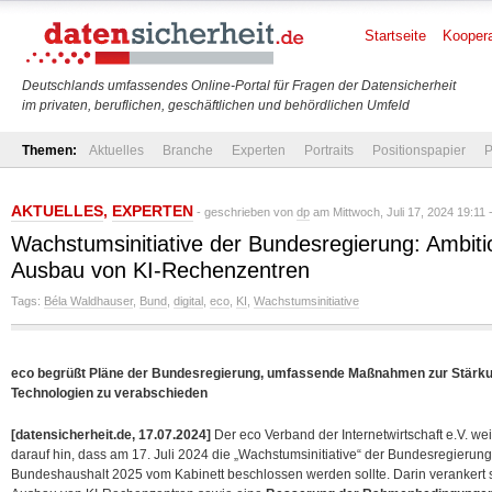
Startseite
Koopera
Deutschlands umfassendes Online-Portal für Fragen der Datensicherheit
im privaten, beruflichen, geschäftlichen und behördlichen Umfeld
Themen:
Aktuelles
Branche
Experten
Portraits
Positionspapier
P
AKTUELLES
,
EXPERTEN
- geschrieben von
dp
am Mittwoch, Juli 17, 2024 19:11 
Wachstumsinitiative der Bundesregierung: Ambiti
Ausbau von KI-Rechenzentren
Tags:
Béla Waldhauser
,
Bund
,
digital
,
eco
,
KI
,
Wachstumsinitiative
eco begrüßt Pläne der Bundesregierung, umfassende Maßnahmen zur Stärkung
Technologien zu verabschieden
[datensicherheit.de, 17.07.2024]
Der eco Verband der Internetwirtschaft e.V. we
darauf hin, dass am 17. Juli 2024 die „Wachstumsinitiative“ der Bundesregieru
Bundeshaushalt 2025 vom Kabinett beschlossen werden sollte. Darin verankert 