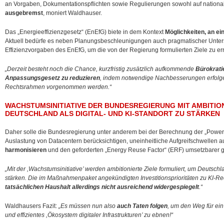
an Vorgaben, Dokumentationspflichten sowie Regulierungen sowohl auf nationa
ausgebremst
, moniert Waldhauser.
Das „Energieeffizienzgesetz“ (EnEfG) biete in dem Kontext
Möglichkeiten, an ei
Aktuell bedürfe es neben Planungsbeschleunigungen auch pragmatischer Unter
Effizienzvorgaben des EnEfG, um die von der Regierung formulierten Ziele zu er
„Derzeit besteht noch die Chance, kurzfristig zusätzlich aufkommende
Bürokrati
Anpassungsgesetz zu reduzieren
, indem notwendige Nachbesserungen erfolg
Rechtsrahmen vorgenommen werden.“
WACHSTUMSINITIATIVE DER BUNDESREGIERUNG MIT AMBITION
DEUTSCHLAND ALS DIGITAL- UND KI-STANDORT ZU STÄRKEN
Daher solle die Bundesregierung unter anderem bei der Berechnung der „Power
Auslastung von Datacentern berücksichtigen, uneinheitliche Aufgreifschwellen
harmonisieren
und den geforderten „Energy Reuse Factor“ (ERF) umsetzbarer g
„Mit der ,Wachstumsinitiative’ werden ambitionierte Ziele formuliert, um Deutschla
stärken. Die im Maßnahmenpaket angekündigten Investitionsprioritäten zu KI-
tatsächlichen Haushalt allerdings nicht ausreichend widergespiegelt
.“
Waldhausers Fazit:
„Es müssen nun also
auch Taten folgen
, um den Weg für ei
und effizientes ,Ökosystem digitaler Infrastrukturen’ zu ebnen!“