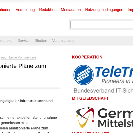
tionen
Vorstellung
Redaktion
Mediadaten
Nutzungsbedingungen
Im
rodukte
Service
Studien
Veranstaltungen
KOOPERATION
-
noch keine Kommentare
onierte Pläne zum
MITGLIEDSCHAFT
 digitaler Infrastrukturen und
ist in einer aktuellen Stellungnahme
ng gemeinsam mit dem
seien ambitionierte Pläne zum