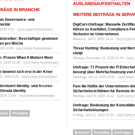
AUSLANDSAUFENTHALTEN
TRÄGE IN BRANCHE
WEITERE BEITRÄGE IN SERVI
 als Governance- und
orität
DigiCert-Umfrage: Manuelle Zertifi
führen zu Ausfällen, Compliance-Fe
 2026 0:51 -
noch keine Kommentare
Verlusten im Unternehmen
tätstreiber: Beschäftigte gewinnen
Mittwoch, Juli 9, 2025 19:03 -
noch keine 
den pro Woche
Threat Hunting: Bedeutung und Wer
2026 14:36 -
noch keine Kommentare
steigt
: Proven When It Matters Most
Montag, Dezember 21, 2020 21:46 -
noch
6, 2026 12:06 -
noch keine Kommentare
Umfrage: 71 Prozent der IT-Entsche
 beweist sich erst in der Krise
besorgt über Mehrfachnutzung von
6, 2026 0:29 -
noch keine Kommentare
Dienstag, Juli 14, 2020 14:51 -
noch kein
ernisiert Identity- und Access-
Fast die Hälfte der Unternehmen oh
Omada Identity
Sicherheitsrichtlinien für Remote-Ar
 2026 13:49 -
noch keine Kommentare
Montag, Juni 29, 2020 16:22 -
noch keine
Umfrage: Bedeutung der Konsolidier
Sicherheitslösungen
nche
Produkte
Freitag, Juni 12, 2020 15:30 -
noch keine
Branche
Produkte
Umfragen