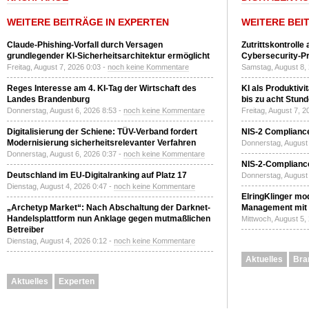
WEITERE BEITRÄGE IN EXPERTEN
WEITERE BEI
Claude-Phishing-Vorfall durch Versagen
Zutrittskontrolle
grundlegender KI-Sicherheitsarchitektur ermöglicht
Cybersecurity-Pri
Freitag, August 7, 2026 0:03 -
noch keine Kommentare
Samstag, August 8,
Reges Interesse am 4. KI-Tag der Wirtschaft des
KI als Produktivi
Landes Brandenburg
bis zu acht Stun
Donnerstag, August 6, 2026 8:53 -
noch keine Kommentare
Freitag, August 7, 
Digitalisierung der Schiene: TÜV-Verband fordert
NIS-2 Compliance
Modernisierung sicherheitsrelevanter Verfahren
Donnerstag, August 
Donnerstag, August 6, 2026 0:37 -
noch keine Kommentare
NIS-2-Compliance
Deutschland im EU-Digitalranking auf Platz 17
Donnerstag, August 
Dienstag, August 4, 2026 0:47 -
noch keine Kommentare
ElringKlinger mod
„Archetyp Market“: Nach Abschaltung der Darknet-
Management mit 
Handelsplattform nun Anklage gegen mutmaßlichen
Mittwoch, August 5,
Betreiber
Dienstag, August 4, 2026 0:12 -
noch keine Kommentare
Aktuelles
Bra
Aktuelles
Experten