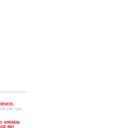
ERVICE
,
2026 1:08 -
noch
: KRISEN-
GE BEI