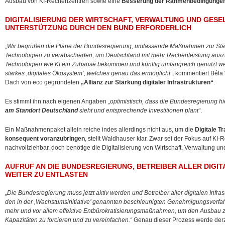
Ausbau von KI-Rechenzentren sowie eine
Besserung der Rahmenbedingungen
DIGITALISIERUNG DER WIRTSCHAFT, VERWALTUNG UND GESE
UNTERSTÜTZUNG DURCH DEN BUND ERFORDERLICH
„Wir begrüßen die Pläne der Bundesregierung, umfassende Maßnahmen zur Stärku
Technologien zu verabschieden, um Deutschland mit mehr Rechenleistung auszu
Technologien wie KI ein Zuhause bekommen und künftig umfangreich genutzt we
starkes ,digitales Ökosystem’, welches genau das ermöglicht“
, kommentiert Béla
Dach von eco gegründeten
„Allianz zur Stärkung digitaler Infrastrukturen“
.
Es stimmt ihn nach eigenen Angaben
„optimistisch, dass die Bundesregierung h
am Standort Deutschland
sieht und entsprechende Investitionen plant“
.
Ein Maßnahmenpaket allein reiche indes allerdings nicht aus, um die
Digitale T
konsequent voranzubringen
, stellt Waldhauser klar. Zwar sei der Fokus auf KI-R
nachvollziehbar, doch benötige die Digitalisierung von Wirtschaft, Verwaltung un
AUFRUF AN DIE BUNDESREGIERUNG, BETREIBER ALLER DIGI
WEITER ZU ENTLASTEN
„Die Bundesregierung muss jetzt aktiv werden und Betreiber aller digitalen Infra
den in der ,Wachstumsinitiative’ genannten beschleunigten Genehmigungsverfah
mehr und vor allem effektive Entbürokratisierungsmaßnahmen, um den Ausbau 
Kapazitäten zu forcieren und zu vereinfachen.“
Genau dieser Prozess werde derz