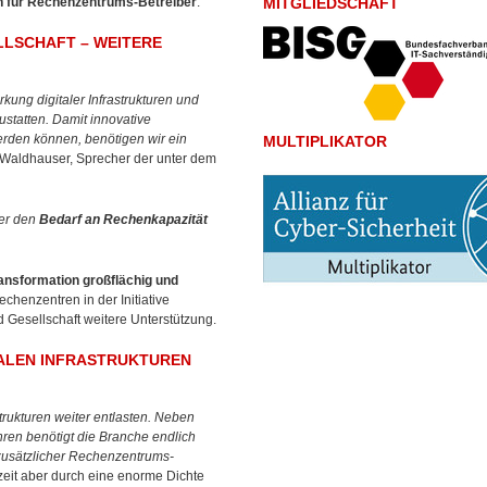
 für Rechenzentrums-Betreiber
.
MITGLIEDSCHAFT
LLSCHAFT – WEITERE
ng digitaler Infrastrukturen und
statten. Damit innovative
rden können, benötigen wir ein
MULTIPLIKATOR
 Waldhauser, Sprecher der unter dem
ier den
Bedarf an Rechenkapazität
ransformation großflächig und
echenzentren in der Initiative
d Gesellschaft weitere Unterstützung.
TALEN INFRASTRUKTUREN
strukturen weiter entlasten. Neben
ren benötigt die Branche endlich
zusätzlicher Rechenzentrums-
eit aber durch eine enorme Dichte