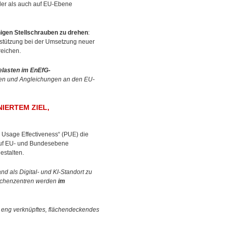
ler als auch auf EU-Ebene
nigen Stellschrauben zu drehen
:
stützung bei der Umsetzung neuer
reichen.
elasten im EnEfG-
en und Angleichungen an den EU-
IERTEM ZIEL,
 Usage Effectiveness“ (PUE) die
 auf EU- und Bundesebene
estalten.
nd als Digital- und KI-Standort zu
Rechenzentren werden
im
n eng verknüpftes, flächendeckendes