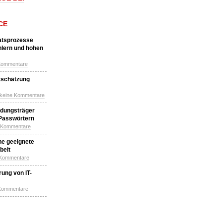
CE
katsprozesse
hlern und hohen
Kommentare
tschätzung
 keine Kommentare
idungsträger
 Passwörtern
e Kommentare
ne geeignete
beit
 Kommentare
ung von IT-
 Kommentare