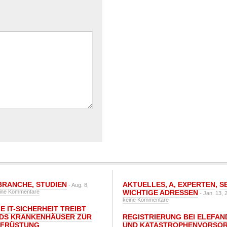
BRANCHE
,
STUDIEN
AKTUELLES
,
A
,
EXPERTEN
,
S
- Aug. 8,
ine Kommentare
WICHTIGE ADRESSEN
- Jan. 13, 
keine Kommentare
E IT-SICHERHEIT TREIBT
DS KRANKENHÄUSER ZUR
REGISTRIERUNG BEI ELEFAND
UFRÜSTUNG
UND KATASTROPHENVORSOR