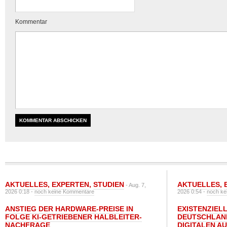
Kommentar
AKTUELLES
,
EXPERTEN
,
STUDIEN
AKTUELLES
,
- Aug. 7,
2026 0:18 -
noch keine Kommentare
2026 0:54 -
noch ke
ANSTIEG DER HARDWARE-PREISE IN
EXISTENZIELL
FOLGE KI-GETRIEBENER HALBLEITER-
DEUTSCHLAN
NACHFRAGE
DIGITALEN A