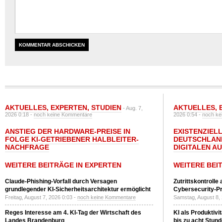
AKTUELLES
,
EXPERTEN
,
STUDIEN
AKTUELLES
,
- Aug. 7,
2026 0:18 -
noch keine Kommentare
2026 0:54 -
noch ke
ANSTIEG DER HARDWARE-PREISE IN
EXISTENZIELL
FOLGE KI-GETRIEBENER HALBLEITER-
DEUTSCHLAN
NACHFRAGE
DIGITALEN A
WEITERE BEITRÄGE IN EXPERTEN
WEITERE BEI
Claude-Phishing-Vorfall durch Versagen
Zutrittskontrolle
grundlegender KI-Sicherheitsarchitektur ermöglicht
Cybersecurity-Pri
Freitag, August 7, 2026 0:03 -
noch keine Kommentare
Samstag, August 8,
Reges Interesse am 4. KI-Tag der Wirtschaft des
KI als Produktivi
Landes Brandenburg
bis zu acht Stun