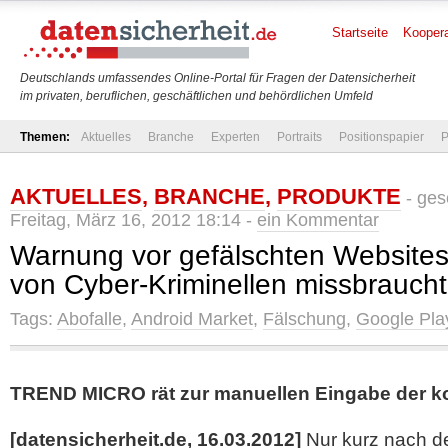
Startseite
Koopera
Deutschlands umfassendes Online-Portal für Fragen der Datensicherheit
im privaten, beruflichen, geschäftlichen und behördlichen Umfeld
Themen:
Aktuelles
Branche
Experten
Portraits
Positionspapier
P
AKTUELLES
,
BRANCHE
,
PRODUKTE
- ges
Freitag, März 16, 2012 18:14 -
ein Kommentar
Warnung vor gefälschten Websites
von Cyber-Kriminellen missbraucht
Tags:
Abofalle
,
Android Market
,
Fälschung
,
Google Pla
TREND MICRO rät zur manuellen Eingabe der k
[datensicherheit.de, 16.03.2012]
Nur kurz nach 