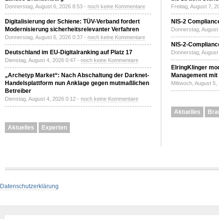
Donnerstag, August 6, 2026 8:53 -
noch keine Kommentare
Freitag, August 7, 
Digitalisierung der Schiene: TÜV-Verband fordert
NIS-2 Compliance
Modernisierung sicherheitsrelevanter Verfahren
Donnerstag, August 
Donnerstag, August 6, 2026 0:37 -
noch keine Kommentare
NIS-2-Compliance
Deutschland im EU-Digitalranking auf Platz 17
Donnerstag, August 
Dienstag, August 4, 2026 0:47 -
noch keine Kommentare
ElringKlinger mod
„Archetyp Market“: Nach Abschaltung der Darknet-
Management mit 
Handelsplattform nun Anklage gegen mutmaßlichen
Mittwoch, August 5,
Betreiber
Dienstag, August 4, 2026 0:12 -
noch keine Kommentare
Aktuelles
Bra
Aktuelles
Experten
Datenschutzerklärung