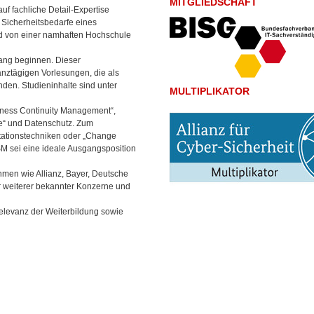
MITGLIEDSCHAFT
f fachliche Detail-Expertise
 Sicherheitsbedarfe eines
d von einer namhaften Hochschule
gang beginnen.
Dieser
nztägigen Vorlesungen, die als
den. Studieninhalte sind unter
MULTIPLIKATOR
iness Continuity Management“,
se“ und Datenschutz. Zum
tationstechniken oder „Change
M sei eine ideale Ausgangsposition
ehmen wie Allianz, Bayer, Deutsche
r weiterer bekannter Konzerne und
relevanz der Weiterbildung sowie