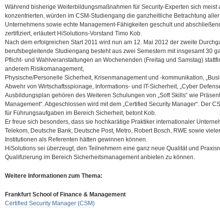
Während bisherige Weiterbildungsmaßnahmen für Security-Experten sich meist au
konzentrierten, würden im CSM-Studiengang die ganzheitliche Betrachtung aller
Unternehmens sowie echte Management-Fähigkeiten geschult und abschließen
zertifiziert, erläutert HiSolutions-Vorstand Timo Kob.
Nach dem erfolgreichen Start 2011 wird nun am 12. Mai 2012 der zweite Durch
berufsbegleitende Studiengang besteht aus zwei Semestern mit insgesamt 30 ga
Pflicht- und Wahlveranstaltungen an Wochenenden (Freitag und Samstag) stattfin
anderem Risikomanagement,
Physische/Personelle Sicherheit, Krisenmanagement und -kommunikation, „Bus
Abwehr von Wirtschaftsspionage, Informations- und IT-Sicherheit, „Cyber Defen
Ausbildungsplan gehören des Weiteren Schulungen von „Soft Skills“ wie Präsen
Management“. Abgeschlossen wird mit dem „Certified Security Manager“. Der CS
für Führungsaufgaben im Bereich Sicherheit, betont Kob.
Er freue sich besonders, dass sie hochkarätige Praktiker internationaler Untern
Telekom, Deutsche Bank, Deutsche Post, Metro, Robert Bosch, RWE sowie viele
Institutionen als Referenten hätten gewinnen können.
HiSolutions sei überzeugt, den Teilnehmern eine ganz neue Qualität und Praxis
Qualifizierung im Bereich Sicherheitsmanagement anbieten zu können.
Weitere Informationen zum Thema:
Frankfurt School of Finance & Management
Certified Security Manager (CSM)