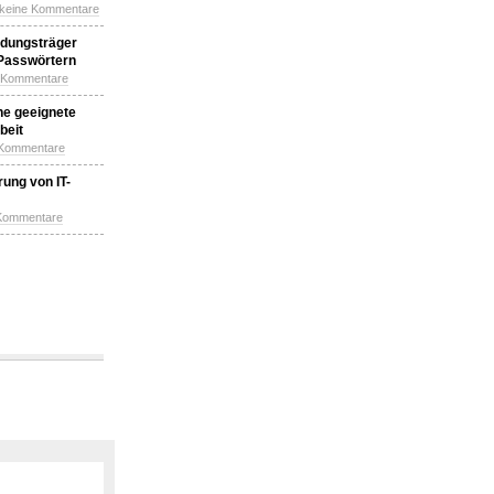
 keine Kommentare
idungsträger
 Passwörtern
e Kommentare
ne geeignete
beit
 Kommentare
ung von IT-
 Kommentare