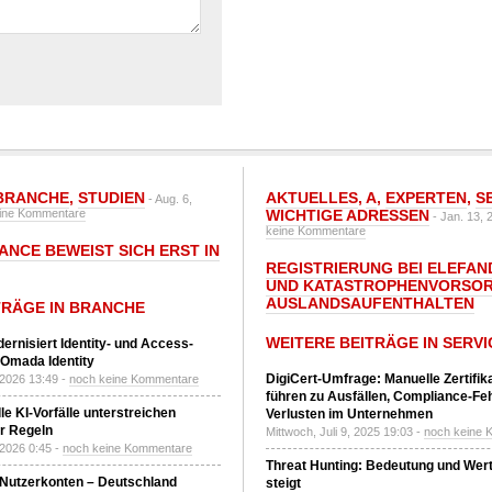
BRANCHE
,
STUDIEN
AKTUELLES
,
A
,
EXPERTEN
,
S
- Aug. 6,
ine Kommentare
WICHTIGE ADRESSEN
- Jan. 13, 
keine Kommentare
ANCE BEWEIST SICH ERST IN
REGISTRIERUNG BEI ELEFAND
UND KATASTROPHENVORSOR
AUSLANDSAUFENTHALTEN
TRÄGE IN BRANCHE
WEITERE BEITRÄGE IN SERVI
ernisiert Identity- und Access-
Omada Identity
DigiCert-Umfrage: Manuelle Zertifi
 2026 13:49 -
noch keine Kommentare
führen zu Ausfällen, Compliance-Fe
le KI-Vorfälle unterstreichen
Verlusten im Unternehmen
r Regeln
Mittwoch, Juli 9, 2025 19:03 -
noch keine 
 2026 0:45 -
noch keine Kommentare
Threat Hunting: Bedeutung und Wer
 Nutzerkonten – Deutschland
steigt