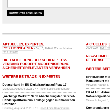
AKTUELLES
,
EXPERTEN
,
AKTUELLES
,
POSITIONSPAPIER
2026 0:29 -
noch ke
- Aug. 6, 2026 0:37 -
noch keine
Kommentare
NIS-2-COMPLI
DIGITALISIERUNG DER SCHIENE: TÜV-
DER KRISE
VERBAND FORDERT MODERNISIERUNG
SICHERHEITSRELEVANTER VERFAHREN
WEITERE BEI
WEITERE BEITRÄGE IN EXPERTEN
ElringKlinger mod
Management mit 
Deutschland im EU-Digitalranking auf Platz 17
Mittwoch, August 5,
Dienstag, August 4, 2026 0:47 -
noch keine Kommentare
EU AI Act: Aktuel
„Archetyp Market“: Nach Abschaltung der Darknet-
Notwendigkeit de
Handelsplattform nun Anklage gegen mutmaßlichen
Mittwoch, August 5,
Betreiber
Kompromittierte
Dienstag, August 4, 2026 0:12 -
noch keine Kommentare