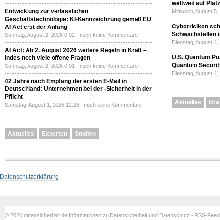
weltweit auf Plat
Entwicklung zur verlässlichen
Mittwoch, August 5,
Geschäftstechnologie: KI-Kennzeichnung gemäß EU
Cyberrisiken sch
AI Act erst der Anfang
Schwachstellen i
Sonntag, August 2, 2026 0:02 -
noch keine Kommentare
Dienstag, August 4,
AI Act: Ab 2. August 2026 weitere Regeln in Kraft –
U.S. Quantum Pus
indes noch viele offene Fragen
Quantum Securit
Sonntag, August 2, 2026 0:01 -
noch keine Kommentare
Dienstag, August 4,
42 Jahre nach Empfang der ersten E-Mail in
Deutschland: Unternehmen bei der -Sicherheit in der
Pflicht
Aktuelles
Bra
Samstag, August 1, 2026 12:28 -
noch keine Kommentare
Aktuelles
Experten
Studien
Datenschutzerklärung
© 2020 datensicherheit.de Informationen zu Datensicherheit und Datenschutz - RSS-Fee