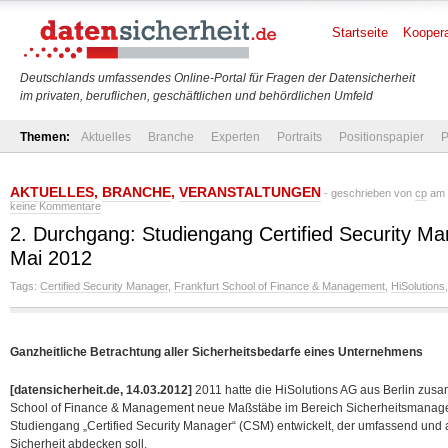
Startseite
Koopera
Deutschlands umfassendes Online-Portal für Fragen der Datensicherheit
im privaten, beruflichen, geschäftlichen und behördlichen Umfeld
Themen:
Aktuelles
Branche
Experten
Portraits
Positionspapier
P
AKTUELLES
,
BRANCHE
,
VERANSTALTUNGEN
- geschrieben von
cp
am 
keine Kommentare
2. Durchgang: Studiengang Certified Security Ma
Mai 2012
Tags:
Certified Security Manager
,
Frankfurt School of Finance & Management
,
HiSolutions
Ganzheitliche Betrachtung aller Sicherheitsbedarfe eines Unternehmens
[datensicherheit.de, 14.03.2012]
2011 hatte die HiSolutions AG aus Berlin zus
School of Finance & Management neue Maßstäbe im Bereich Sicherheitsmanag
Studiengang „Certified Security Manager“ (CSM) entwickelt, der umfassend und 
Sicherheit abdecken soll.