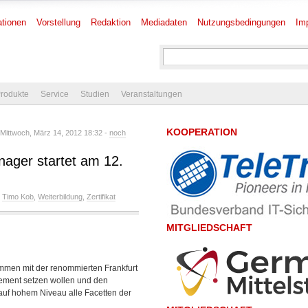
tionen
Vorstellung
Redaktion
Mediadaten
Nutzungsbedingungen
Im
rodukte
Service
Studien
Veranstaltungen
KOOPERATION
Mittwoch, März 14, 2012 18:32 -
noch
nager startet am 12.
,
Timo Kob
,
Weiterbildung
,
Zertifikat
MITGLIEDSCHAFT
ammen mit der renommierten Frankfurt
ement setzen wollen und den
auf hohem Niveau alle Facetten der