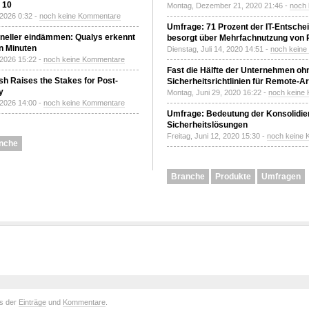
z 10
Montag, Dezember 21, 2020 21:46 -
noch
 2026 0:32 -
noch keine Kommentare
Umfrage: 71 Prozent der IT-Entsche
neller eindämmen: Qualys erkennt
besorgt über Mehrfachnutzung von
n Minuten
Dienstag, Juli 14, 2020 14:51 -
noch kein
 2026 15:22 -
noch keine Kommentare
Fast die Hälfte der Unternehmen oh
h Raises the Stakes for Post-
Sicherheitsrichtlinien für Remote-Ar
y
Montag, Juni 29, 2020 16:22 -
noch keine
 2026 14:00 -
noch keine Kommentare
Umfrage: Bedeutung der Konsolidier
Sicherheitslösungen
Freitag, Juni 12, 2020 15:30 -
noch keine
nche
Branche
Produkte
Umfragen
ds der
Einträge
und
Kommentare
.