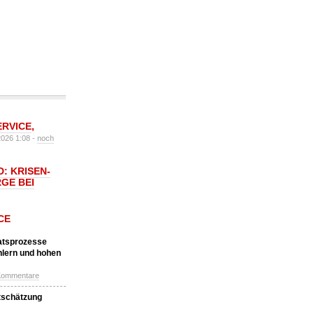
ERVICE
,
2026 1:08 -
noch
: KRISEN-
GE BEI
CE
katsprozesse
hlern und hohen
Kommentare
tschätzung