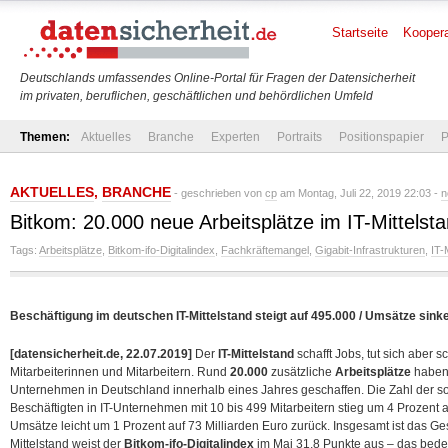
Startseite
Koopera
Deutschlands umfassendes Online-Portal für Fragen der Datensicherheit
im privaten, beruflichen, geschäftlichen und behördlichen Umfeld
Themen:
Aktuelles
Branche
Experten
Portraits
Positionspapier
P
AKTUELLES
,
BRANCHE
- geschrieben von
cp
am Montag, Juli 22, 2019 22:03 -
n
Bitkom: 20.000 neue Arbeitsplätze im IT-Mittelst
Tags:
Arbeitsplätze
,
Bitkom-ifo-Digitalindex
,
Fachkräftemangel
,
Gigabit-Infrastrukturen
,
IT-
Beschäftigung im deutschen IT-Mittelstand steigt auf 495.000 / Umsätze sinken
[datensicherheit.de, 22.07.2019]
Der
IT-Mittelstand
schafft Jobs, tut sich aber
Mitarbeiterinnen und Mitarbeitern. Rund
20.000
zusätzliche
Arbeitsplätze
haben 
Unternehmen in Deutschland innerhalb eines Jahres geschaffen. Die Zahl der soz
Beschäftigten in IT-Unternehmen mit 10 bis 499 Mitarbeitern stieg um 4 Prozent 
Umsätze leicht um 1 Prozent auf 73 Milliarden Euro zurück. Insgesamt ist das Ges
Mittelstand weist der
Bitkom-ifo-Digitalindex
im Mai 31,8 Punkte aus – das bedeu