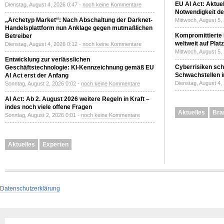
EU AI Act: Aktuel
Dienstag, August 4, 2026 0:47 -
noch keine Kommentare
Notwendigkeit de
„Archetyp Market“: Nach Abschaltung der Darknet-
Mittwoch, August 5,
Handelsplattform nun Anklage gegen mutmaßlichen
Kompromittierte
Betreiber
weltweit auf Plat
Dienstag, August 4, 2026 0:12 -
noch keine Kommentare
Mittwoch, August 5,
Entwicklung zur verlässlichen
Cyberrisiken sch
Geschäftstechnologie: KI-Kennzeichnung gemäß EU
Schwachstellen i
AI Act erst der Anfang
Dienstag, August 4,
Sonntag, August 2, 2026 0:02 -
noch keine Kommentare
AI Act: Ab 2. August 2026 weitere Regeln in Kraft –
indes noch viele offene Fragen
Aktuelles
Bra
Sonntag, August 2, 2026 0:01 -
noch keine Kommentare
Aktuelles
Experten
Datenschutzerklärung