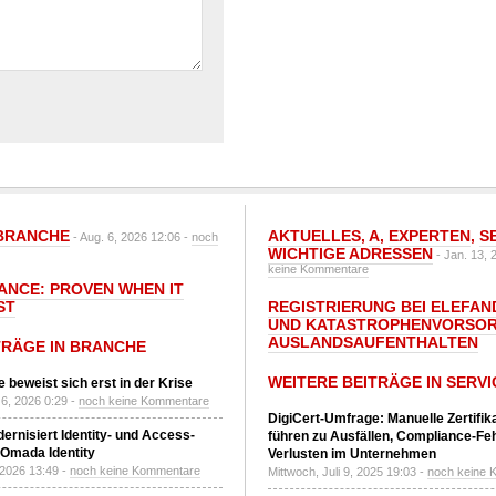
BRANCHE
AKTUELLES
,
A
,
EXPERTEN
,
S
- Aug. 6, 2026 12:06 -
noch
WICHTIGE ADRESSEN
- Jan. 13, 
keine Kommentare
IANCE: PROVEN WHEN IT
ST
REGISTRIERUNG BEI ELEFAND
UND KATASTROPHENVORSOR
AUSLANDSAUFENTHALTEN
TRÄGE IN BRANCHE
WEITERE BEITRÄGE IN SERVI
 beweist sich erst in der Krise
6, 2026 0:29 -
noch keine Kommentare
DigiCert-Umfrage: Manuelle Zertifi
ernisiert Identity- und Access-
führen zu Ausfällen, Compliance-Fe
Omada Identity
Verlusten im Unternehmen
 2026 13:49 -
noch keine Kommentare
Mittwoch, Juli 9, 2025 19:03 -
noch keine 