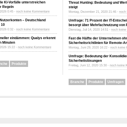
le KI-Vorfälle unterstreichen
Threat Hunting: Bedeutung und Wer
r Regeln
steigt
 2026 0:45 -
noch keine Kommentare
Montag, Dezember 21, 2020 21:46 -
noch
 Nutzerkonten – Deutschland
Umfrage: 71 Prozent der IT-Entsche
z 10
besorgt über Mehrfachnutzung von
 2026 0:32 -
noch keine Kommentare
Dienstag, Juli 14, 2020 14:51 -
noch kein
neller eindämmen: Qualys erkennt
Fast die Hälfte der Unternehmen oh
n Minuten
Sicherheitsrichtlinien für Remote-Ar
 2026 15:22 -
noch keine Kommentare
Montag, Juni 29, 2020 16:22 -
noch keine
Umfrage: Bedeutung der Konsolidier
Sicherheitslösungen
nche
Produkte
Freitag, Juni 12, 2020 15:30 -
noch keine
Branche
Produkte
Umfragen