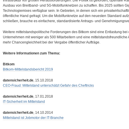
Infrastruktur vor großen Herausforderungen. Die Politik ist gefordert, optimal
Ausbau von Breitband- und 5G-Mobilfunknetzen zu schaffen. Bis 2025 sollten Giga
Technologiemixes verfügbar sein. In Gebieten, in denen sich ein privatwirtschaftl
öffentliche Hand gefragt. Um die Mobilfunknetze auf den neuesten Standard auf
schließen, brauche es einfachere, standardisierte Antrags- und Genehmigungsve
Weitere mittelstandspolitische Forderungen des Bitkom sind eine Entlastung bei d
Unternehmen mit weniger als 500 Mitarbeitern und eine mittelstandsfreundlich
mehr Chancengleichheit bei der Vergabe öffentlicher Aufträge.
Weitere Informationen zum Thema:
Bitkom
Bitkom-Mittelstandsbericht 2019
datensicherheit.de
, 15.10.2018
CEO-Fraud: Mittelstand unterschätzt Gefahr des Cheftricks
datensicherheit.de
, 17.01.2018
IT-Sicherheit im Mittelstand
datensicherheit.de
, 14.10.2014
Mittelstand ist Jobmotor der IT-Branche