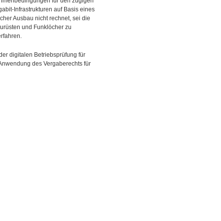
e Rahmenbedingungen für den zügigen
bit-Infrastrukturen auf Basis eines
icher Ausbau nicht rechnet, sei die
zurüsten und Funklöcher zu
rfahren.
er digitalen Betriebsprüfung für
e Anwendung des Vergaberechts für