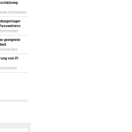
tschätzung
 keine Kommentare
idungsträger
 Passwörtern
e Kommentare
ne geeignete
beit
 Kommentare
ung von IT-
 Kommentare