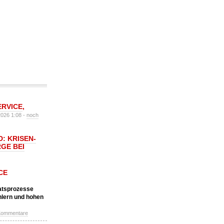
ERVICE
,
2026 1:08 -
noch
: KRISEN-
GE BEI
CE
katsprozesse
hlern und hohen
Kommentare