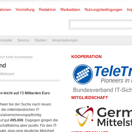
tionen
Vorstellung
Redaktion
Mediadaten
Nutzungsbedingungen
Im
rodukte
Service
Studien
Veranstaltungen
KOOPERATION
och keine Kommentare
and
Mittelstand
 leicht auf 73 Milliarden Euro
MITGLIEDSCHAFT
 schwer bei der Suche nach neuen
die mittelständischen IT-
ialversicherungspflichtig
auf gut
495.000
. Dagegen gingen die
chäftsklima aber positiv.
Für den IT-
tet, dass eine deutliche Mehrheit