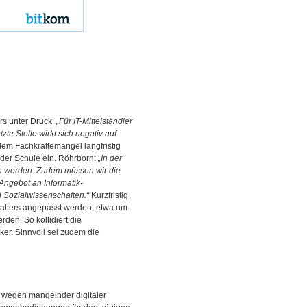
rs unter Druck.
„Für IT-Mittelständler
te Stelle wirkt sich negativ auf
dem Fachkräftemangel langfristig
 der Schule ein. Röhrborn:
„In der
ben werden. Zudem müssen wir die
Angebot an Informatik-
 Sozialwissenschaften.“
Kurzfristig
italters angepasst werden, etwa um
en. So kollidiert die
er. Sinnvoll sei zudem die
s wegen mangelnder digitaler