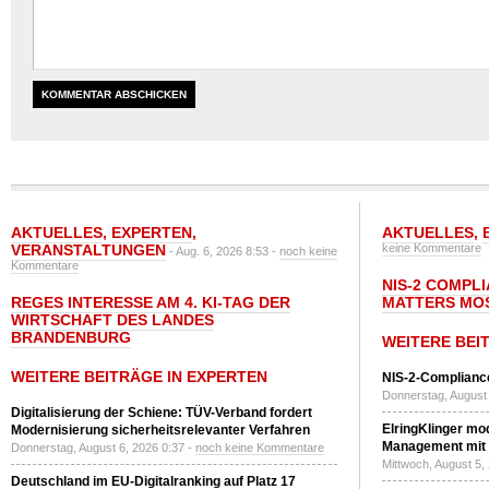
AKTUELLES
,
EXPERTEN
,
AKTUELLES
,
VERANSTALTUNGEN
keine Kommentare
- Aug. 6, 2026 8:53 -
noch keine
Kommentare
NIS-2 COMPL
REGES INTERESSE AM 4. KI-TAG DER
MATTERS MO
WIRTSCHAFT DES LANDES
BRANDENBURG
WEITERE BEI
WEITERE BEITRÄGE IN EXPERTEN
NIS-2-Compliance
Donnerstag, August 
Digitalisierung der Schiene: TÜV-Verband fordert
ElringKlinger mod
Modernisierung sicherheitsrelevanter Verfahren
Management mit 
Donnerstag, August 6, 2026 0:37 -
noch keine Kommentare
Mittwoch, August 5,
Deutschland im EU-Digitalranking auf Platz 17