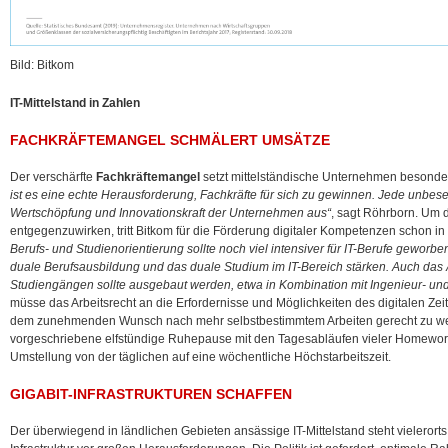
Bild: Bitkom
IT-Mittelstand in Zahlen
FACHKRÄFTEMANGEL SCHMÄLERT UMSÄTZE
Der verschärfte
Fachkräftemangel
setzt mittelständische Unternehmen besonde
ist es eine echte Herausforderung, Fachkräfte für sich zu gewinnen. Jede unbesetz
Wertschöpfung und Innovationskraft der Unternehmen aus“
, sagt Röhrborn. Um 
entgegenzuwirken, tritt Bitkom für die Förderung digitaler Kompetenzen schon in
Berufs- und Studienorientierung sollte noch viel intensiver für IT-Berufe gewor
duale Berufsausbildung und das duale Studium im IT-Bereich stärken. Auch das 
Studiengängen sollte ausgebaut werden, etwa in Kombination mit Ingenieur- und
müsse das Arbeitsrecht an die Erfordernisse und Möglichkeiten des digitalen Ze
dem zunehmenden Wunsch nach mehr selbstbestimmtem Arbeiten gerecht zu werd
vorgeschriebene elfstündige Ruhepause mit den Tagesabläufen vieler Homework
Umstellung von der täglichen auf eine wöchentliche Höchstarbeitszeit.
GIGABIT-INFRASTRUKTUREN SCHAFFEN
Der überwiegend in ländlichen Gebieten ansässige IT-Mittelstand steht vielerort