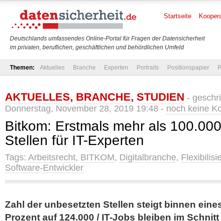
Startseite
Koopera
Deutschlands umfassendes Online-Portal für Fragen der Datensicherheit
im privaten, beruflichen, geschäftlichen und behördlichen Umfeld
Themen:
Aktuelles
Branche
Experten
Portraits
Positionspapier
P
AKTUELLES
,
BRANCHE
,
STUDIEN
- geschr
Donnerstag, November 28, 2019 19:48 -
noch keine 
Bitkom: Erstmals mehr als 100.00
Stellen für IT-Experten
Tags:
Arbeitsrecht
,
BITKOM
,
Digitalbranche
,
Flexibilis
Software-Entwickler
Zahl der unbesetzten Stellen steigt binnen ein
Prozent auf 124.000 / IT-Jobs bleiben im Schni