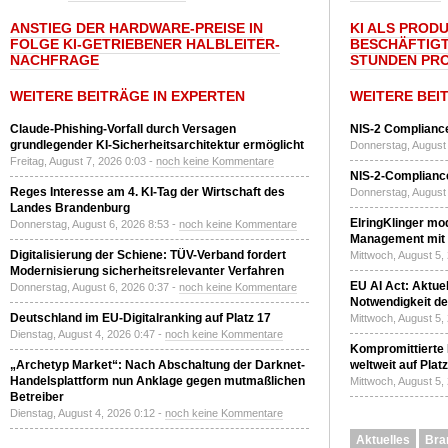
ANSTIEG DER HARDWARE-PREISE IN
KI ALS PROD
FOLGE KI-GETRIEBENER HALBLEITER-
BESCHÄFTIGT
NACHFRAGE
STUNDEN PR
WEITERE BEITRÄGE IN EXPERTEN
WEITERE BEI
Claude-Phishing-Vorfall durch Versagen
NIS-2 Compliance
grundlegender KI-Sicherheitsarchitektur ermöglicht
Donnerstag, August 
Freitag, August 7, 2026 0:03 -
noch keine Kommentare
NIS-2-Compliance
Reges Interesse am 4. KI-Tag der Wirtschaft des
Donnerstag, August 
Landes Brandenburg
ElringKlinger mod
Donnerstag, August 6, 2026 8:53 -
noch keine Kommentare
Management mit 
Digitalisierung der Schiene: TÜV-Verband fordert
Mittwoch, August 5,
Modernisierung sicherheitsrelevanter Verfahren
EU AI Act: Aktuel
Donnerstag, August 6, 2026 0:37 -
noch keine Kommentare
Notwendigkeit de
Deutschland im EU-Digitalranking auf Platz 17
Mittwoch, August 5,
Dienstag, August 4, 2026 0:47 -
noch keine Kommentare
Kompromittierte
„Archetyp Market“: Nach Abschaltung der Darknet-
weltweit auf Plat
Handelsplattform nun Anklage gegen mutmaßlichen
Mittwoch, August 5,
Betreiber
Dienstag, August 4, 2026 0:12 -
noch keine Kommentare
Aktuelles
Bra