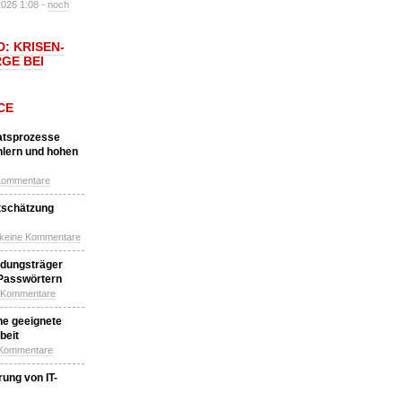
2026 1:08 -
noch
: KRISEN-
GE BEI
CE
katsprozesse
hlern und hohen
Kommentare
tschätzung
 keine Kommentare
idungsträger
 Passwörtern
e Kommentare
ne geeignete
beit
 Kommentare
ung von IT-