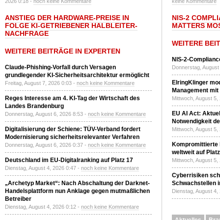
2026 0:18 -
noch keine Kommentare
keine Kommentare
ANSTIEG DER HARDWARE-PREISE IN
NIS-2 COMPL
FOLGE KI-GETRIEBENER HALBLEITER-
MATTERS MO
NACHFRAGE
WEITERE BEI
WEITERE BEITRÄGE IN EXPERTEN
NIS-2-Compliance
Claude-Phishing-Vorfall durch Versagen
Donnerstag, August 
grundlegender KI-Sicherheitsarchitektur ermöglicht
ElringKlinger mod
Freitag, August 7, 2026 0:03 -
noch keine Kommentare
Management mit 
Reges Interesse am 4. KI-Tag der Wirtschaft des
Mittwoch, August 5,
Landes Brandenburg
EU AI Act: Aktuel
Donnerstag, August 6, 2026 8:53 -
noch keine Kommentare
Notwendigkeit de
Digitalisierung der Schiene: TÜV-Verband fordert
Mittwoch, August 5,
Modernisierung sicherheitsrelevanter Verfahren
Kompromittierte
Donnerstag, August 6, 2026 0:37 -
noch keine Kommentare
weltweit auf Plat
Deutschland im EU-Digitalranking auf Platz 17
Mittwoch, August 5,
Dienstag, August 4, 2026 0:47 -
noch keine Kommentare
Cyberrisiken sch
„Archetyp Market“: Nach Abschaltung der Darknet-
Schwachstellen i
Handelsplattform nun Anklage gegen mutmaßlichen
Dienstag, August 4,
Betreiber
Dienstag, August 4, 2026 0:12 -
noch keine Kommentare