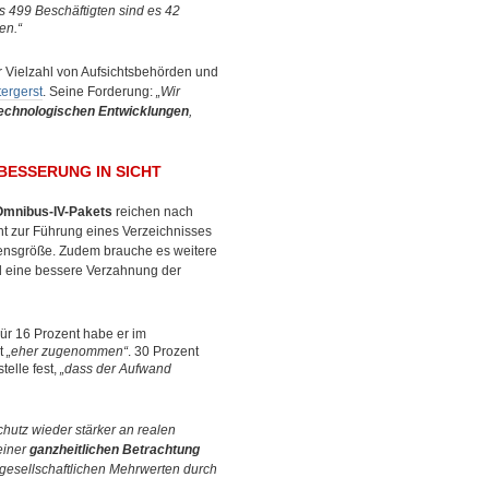
s 499 Beschäftigten sind es 42
en.“
r Vielzahl von Aufsichtsbehörden und
tergerst
. Seine Forderung:
„Wir
echnologischen Entwicklungen
,
BESSERUNG IN SICHT
Omnibus-IV-Pakets
reichen nach
cht zur Führung eines Verzeichnisses
mensgröße. Zudem brauche es weitere
d eine bessere Verzahnung der
ür 16 Prozent habe er im
nt
„eher zugenommen“
. 30 Prozent
telle fest,
„dass der Aufwand
hutz wieder stärker an realen
einer
ganzheitlichen Betrachtung
gesellschaftlichen Mehrwerten durch