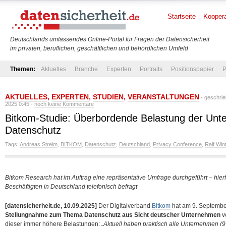
Startseite
Koopera
Deutschlands umfassendes Online-Portal für Fragen der Datensicherheit
im privaten, beruflichen, geschäftlichen und behördlichen Umfeld
Themen:
Aktuelles
Branche
Experten
Portraits
Positionspapier
P
AKTUELLES
,
EXPERTEN
,
STUDIEN
,
VERANSTALTUNGEN
- geschri
2025 0:45 -
noch keine Kommentare
Bitkom-Studie: Überbordende Belastung der Un
Datenschutz
Tags:
Andreas Streim
,
BITKOM
,
Datenschutz
,
Deutschland
,
Privacy Conference
,
Ralf Win
Bitkom Research hat im Auftrag eine repräsentative Umfrage durchgeführt – hi
Beschäftigten in Deutschland telefonisch befragt
[datensicherheit.de, 10.09.2025]
Der Digitalverband
Bitkom
hat am 9. Septembe
Stellungnahme zum Thema Datenschutz aus Sicht deutscher Unternehmen
v
dieser immer höhere Belastungen:
„Aktuell haben praktisch alle Unternehmen 