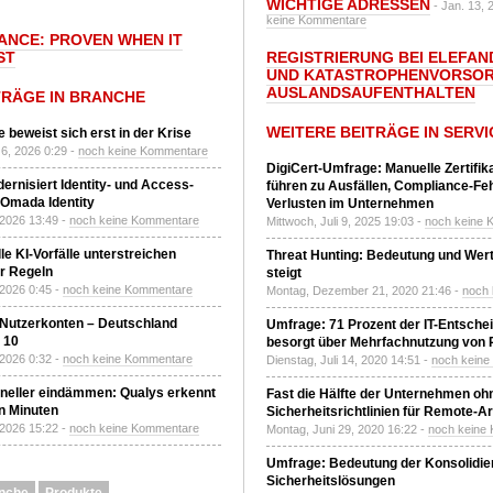
WICHTIGE ADRESSEN
- Jan. 13, 
keine Kommentare
IANCE: PROVEN WHEN IT
ST
REGISTRIERUNG BEI ELEFAND
UND KATASTROPHENVORSOR
AUSLANDSAUFENTHALTEN
TRÄGE IN BRANCHE
WEITERE BEITRÄGE IN SERVI
 beweist sich erst in der Krise
6, 2026 0:29 -
noch keine Kommentare
DigiCert-Umfrage: Manuelle Zertifi
ernisiert Identity- und Access-
führen zu Ausfällen, Compliance-Fe
Omada Identity
Verlusten im Unternehmen
 2026 13:49 -
noch keine Kommentare
Mittwoch, Juli 9, 2025 19:03 -
noch keine 
le KI-Vorfälle unterstreichen
Threat Hunting: Bedeutung und Wer
r Regeln
steigt
 2026 0:45 -
noch keine Kommentare
Montag, Dezember 21, 2020 21:46 -
noch
 Nutzerkonten – Deutschland
Umfrage: 71 Prozent der IT-Entsche
z 10
besorgt über Mehrfachnutzung von
 2026 0:32 -
noch keine Kommentare
Dienstag, Juli 14, 2020 14:51 -
noch kein
neller eindämmen: Qualys erkennt
Fast die Hälfte der Unternehmen oh
n Minuten
Sicherheitsrichtlinien für Remote-Ar
 2026 15:22 -
noch keine Kommentare
Montag, Juni 29, 2020 16:22 -
noch keine
Umfrage: Bedeutung der Konsolidier
Sicherheitslösungen