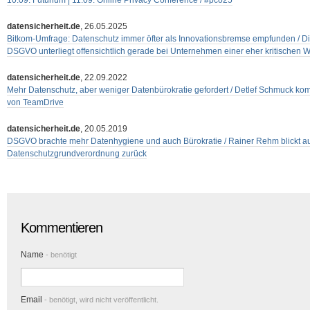
10.09. Futurium | 11.09. Online Privacy Conference / #pco25
datensicherheit.de
, 26.05.2025
Bitkom-Umfrage: Datenschutz immer öfter als Innovationsbremse empfunden / Di
DSGVO unterliegt offensichtlich gerade bei Unternehmen einer eher kritische
datensicherheit.de
, 22.09.2022
Mehr Datenschutz, aber weniger Datenbürokratie gefordert / Detlef Schmuck ko
von TeamDrive
datensicherheit.de
, 20.05.2019
DSGVO brachte mehr Datenhygiene und auch Bürokratie / Rainer Rehm blickt au
Datenschutzgrundverordnung zurück
Kommentieren
Name
- benötigt
Email
- benötigt, wird nicht veröffentlicht.