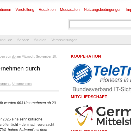
tionen
Vorstellung
Redaktion
Mediadaten
Nutzungsbedingungen
Im
rodukte
Service
Studien
Veranstaltungen
KOOPERATION
eben von
dp
am Mittwoch, September 10,
ternehmen durch
tergerst
,
Unternehmen
MITGLIEDSCHAFT
erfür wurden 603 Unternehmen ab 20
r 2025 eine s
ehr kritische
eröffentlicht – demnach verursacht
(97%) ,hohen Aufwand’ mit dem