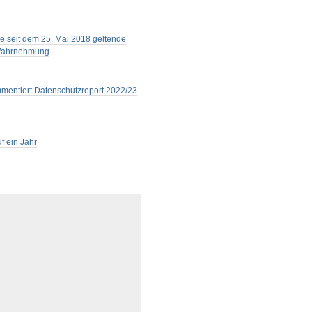
e seit dem 25. Mai 2018 geltende
n Wahrnehmung
mmentiert Datenschutzreport 2022/23
f ein Jahr