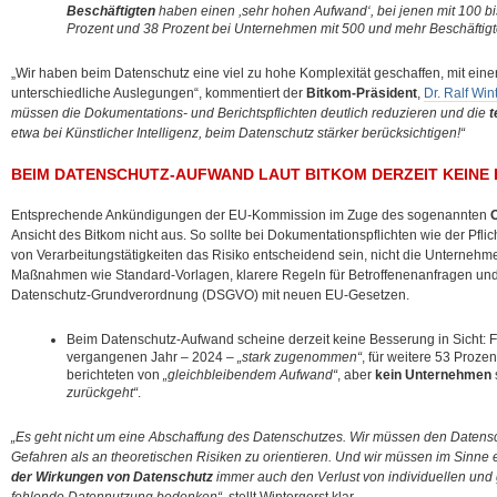
Beschäftigten
haben einen ,sehr hohen Aufwand‘, bei jenen mit 100 bi
Prozent und 38 Prozent bei Unternehmen mit 500 und mehr Beschäftigt
„Wir haben beim Datenschutz eine viel zu hohe Komplexität geschaffen, mit eine
unterschiedliche Auslegungen“, kommentiert der
Bitkom-Präsident
,
Dr. Ralf Win
müssen die Dokumentations- und Berichtspflichten deutlich reduzieren und die
t
etwa bei Künstlicher Intelligenz, beim Datenschutz stärker berücksichtigen!“
BEIM DATENSCHUTZ-AUFWAND LAUT BITKOM DERZEIT KEINE 
Entsprechende Ankündigungen der EU-Kommission im Zuge des sogenannten
Ansicht des Bitkom nicht aus. So sollte bei Dokumentationspflichten wie der Pfli
von Verarbeitungstätigkeiten das Risiko entscheidend sein, nicht die Unterneh
Maßnahmen wie Standard-Vorlagen, klarere Regeln für Betroffenenanfragen un
Datenschutz-Grundverordnung (DSGVO) mit neuen EU-Gesetzen.
Beim Datenschutz-Aufwand scheine derzeit keine Besserung in Sicht: F
vergangenen Jahr – 2024 –
„stark zugenommen“
, für weitere 53 Proze
berichteten von
„gleichbleibendem Aufwand“
, aber
kein Unternehmen
s
zurückgeht“
.
„Es geht nicht um eine Abschaffung des Datenschutzes. Wir müssen den Datensc
Gefahren als an theoretischen Risiken zu orientieren. Und wir müssen im Sinne 
der Wirkungen von Datenschutz
immer auch den Verlust von individuellen und 