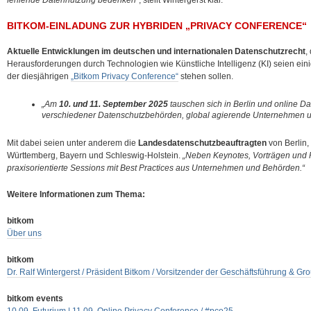
fehlende Datennutzung bedenken“
, stellt Wintergerst klar.
BITKOM-EINLADUNG ZUR HYBRIDEN „PRIVACY CONFERENCE“
Aktuelle Entwicklungen im deutschen und internationalen Datenschutzrecht
,
Herausforderungen durch Technologien wie Künstliche Intelligenz (KI) seien ein
der diesjährigen
„Bitkom Privacy Conference“
stehen sollen.
„Am
10. und 11. September 2025
tauschen sich in Berlin und online D
verschiedener Datenschutzbehörden, global agierende Unternehmen un
Mit dabei seien unter anderem die
Landesdatenschutzbeauftragten
von Berlin,
Württemberg, Bayern und Schleswig-Holstein.
„Neben Keynotes, Vorträgen und 
praxisorientierte Sessions mit Best Practices aus Unternehmen und Behörden.“
Weitere Informationen zum Thema:
bitkom
Über uns
bitkom
Dr. Ralf Wintergerst / Präsident Bitkom / Vorsitzender der Geschäftsführung &
bitkom events