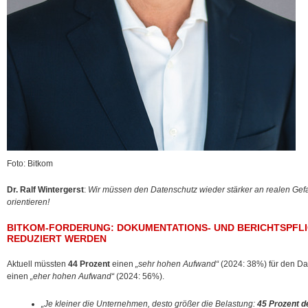
Foto: Bitkom
Dr. Ralf Wintergerst
:
Wir müssen den Datenschutz wieder stärker an realen Gefa
orientieren!
BITKOM-FORDERUNG: DOKUMENTATIONS- UND BERICHTSPFLI
REDUZIERT WERDEN
Aktuell müssten
44 Prozent
einen
„sehr hohen Aufwand“
(2024: 38%) für den Da
einen
„eher hohen Aufwand“
(2024: 56%).
„Je kleiner die Unternehmen, desto größer die Belastung:
45 Prozent d