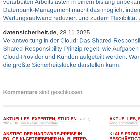
verarbeiten Arbeitslasten in einem bislang unbek
Datenbank-Management macht das möglich, inde
Wartungsaufwand reduziert und zudem Flexibilität u
datensicherheit.de
, 28.11.2025
Verantwortung in der Cloud: Das Shared-Responsibi
Shared-Responsibility-Prinzip regelt, wie Aufgaben
Cloud-Provider und Kunden aufgeteilt werden. Wa
die größte Sicherheitslücke darstellen kann.
Kommentare
sind geschlossen.
AKTUELLES
,
EXPERTEN
,
STUDIEN
AKTUELLES
,
- Aug. 7,
2026 0:18 -
noch keine Kommentare
keine Kommentare
ANSTIEG DER HARDWARE-PREISE IN
KI ALS PROD
FOLGE KI-GETRIEBENER HALBLEITER-
BESCHÄFTIGT