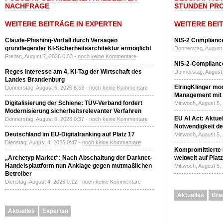
NACHFRAGE
STUNDEN PR
WEITERE BEITRÄGE IN EXPERTEN
WEITERE BEI
Claude-Phishing-Vorfall durch Versagen
NIS-2 Compliance
grundlegender KI-Sicherheitsarchitektur ermöglicht
Donnerstag, August 
Freitag, August 7, 2026 0:03 -
noch keine Kommentare
NIS-2-Compliance
Reges Interesse am 4. KI-Tag der Wirtschaft des
Donnerstag, August 
Landes Brandenburg
ElringKlinger mod
Donnerstag, August 6, 2026 8:53 -
noch keine Kommentare
Management mit 
Digitalisierung der Schiene: TÜV-Verband fordert
Mittwoch, August 5,
Modernisierung sicherheitsrelevanter Verfahren
EU AI Act: Aktuel
Donnerstag, August 6, 2026 0:37 -
noch keine Kommentare
Notwendigkeit de
Deutschland im EU-Digitalranking auf Platz 17
Mittwoch, August 5,
Dienstag, August 4, 2026 0:47 -
noch keine Kommentare
Kompromittierte
„Archetyp Market“: Nach Abschaltung der Darknet-
weltweit auf Plat
Handelsplattform nun Anklage gegen mutmaßlichen
Mittwoch, August 5,
Betreiber
Dienstag, August 4, 2026 0:12 -
noch keine Kommentare
Aktuelles
Bra
Aktuelles
Experten