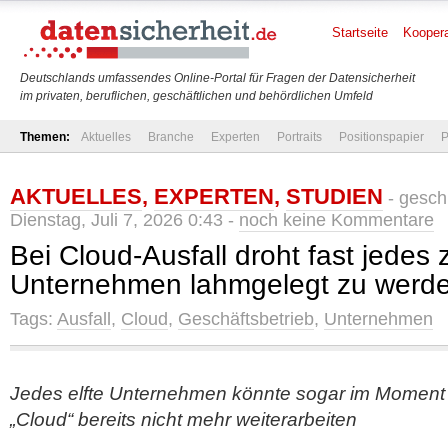
Startseite
Koopera
Deutschlands umfassendes Online-Portal für Fragen der Datensicherheit
im privaten, beruflichen, geschäftlichen und behördlichen Umfeld
Themen:
Aktuelles
Branche
Experten
Portraits
Positionspapier
P
AKTUELLES
,
EXPERTEN
,
STUDIEN
- gesch
Dienstag, Juli 7, 2026 0:43 -
noch keine Kommentare
Bei Cloud-Ausfall droht fast jedes 
Unternehmen lahmgelegt zu werd
Tags:
Ausfall
,
Cloud
,
Geschäftsbetrieb
,
Unternehmen
Jedes elfte Unternehmen könnte sogar im Moment d
„Cloud“ bereits nicht mehr weiterarbeiten