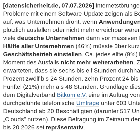
[datensicherheit.de, 07.07.2026]
Internetstörunge
Probleme mit einem Software-Update zeigen als Be
auf, was Unternehmen droht, wenn
Anwendungen 
plötzlich ausfallen oder nicht mehr erreichbar wä
viele
deutsche Unternehmen
dann vor massiven 
Hälfte aller Unternehmen
(46%) müsste über kurz
Geschäftsbetrieb einstellen
. Ca. jedes elfte (9%)
Moment des Ausfalls
nicht mehr weiterarbeiten
. 
erwarteten, dass sie sechs bis elf Stunden durchha
Prozent zwölf bis 24 Stunden, zehn Prozent 24 bis
Fünftel (21%) mehr als 48 Stunden. Grundlage dies
dem Digitalverband
Bitkom e.V.
eine im Auftrag vo
durchgeführte telefonische
Umfrage
unter 603 Unt
Deutschland ab 20 Beschäftigten (darunter 517 U
„Clouds“ nutzen). Diese Befragung im Zeitraum d
bis 20 2026 sei
repräsentativ
.