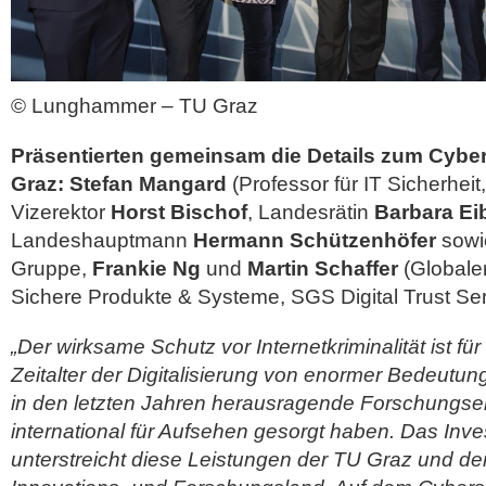
© Lunghammer – TU Graz
Präsentierten gemeinsam die Details zum Cybe
Graz:
Stefan Mangard
(Professor für IT Sicherhei
Vizerektor
Horst Bischof
, Landesrätin
Barbara Ei
Landeshauptmann
Hermann Schützenhöfer
sowi
Gruppe,
Frankie Ng
und
Martin Schaffer
(Globaler
Sichere Produkte & Systeme, SGS Digital Trust Serv
„Der wirksame Schutz vor Internetkriminalität ist f
Zeitalter der Digitalisierung von enormer Bedeutun
in den letzten Jahren herausragende Forschungserg
international für Aufsehen gesorgt haben. Das In
unterstreicht diese Leistungen der TU Graz und der