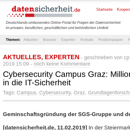
Startseite
Koopera
Deutschlands umfassendes Online-Portal für Fragen der Datensicherheit
im privaten, beruflichen, geschäftlichen und behördlichen Umfeld
Themen:
Aktuelles
Branche
Experten
Portraits
Positionspapier
P
AKTUELLES
,
EXPERTEN
- geschrieben von
cp
2019 15:09 -
noch keine Kommentare
Cybersecurity Campus Graz: Milli
in die IT-Sicherheit
Tags:
Campus
,
Cybersecurity
,
Graz
,
Grundlagenforsc
Geminschaftsgründung der SGS-Gruppe und de
[datensicherheit.de, 11.02.2019]
In der Steiermark