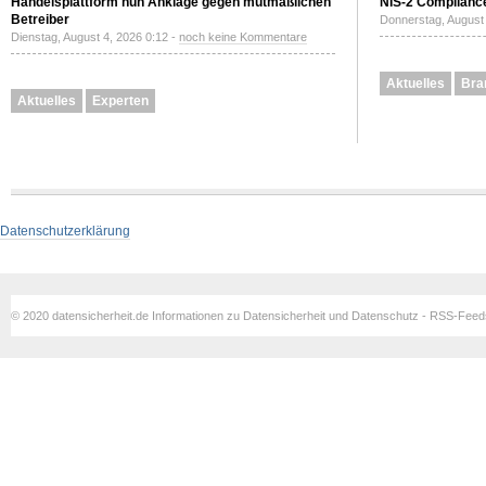
Handelsplattform nun Anklage gegen mutmaßlichen
NIS-2 Compliance
Betreiber
Donnerstag, August 
Dienstag, August 4, 2026 0:12 -
noch keine Kommentare
Aktuelles
Bra
Aktuelles
Experten
Datenschutzerklärung
© 2020 datensicherheit.de Informationen zu Datensicherheit und Datenschutz - RSS-Fee