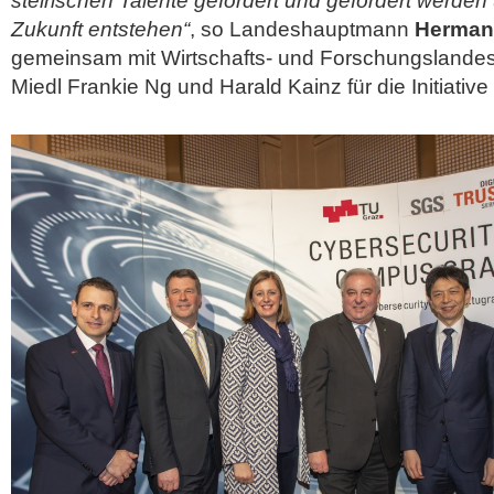
steirischen Talente gefordert und gefördert werden 
Zukunft entstehen“
, so Landeshauptmann
Herman
gemeinsam mit Wirtschafts- und Forschungslandesr
Miedl Frankie Ng und Harald Kainz für die Initiative