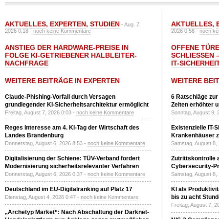
AKTUELLES
,
EXPERTEN
,
STUDIEN
AKTUELLES
,
- Aug. 7,
2026 0:18 -
noch keine Kommentare
2026 0:58 -
noch ke
ANSTIEG DER HARDWARE-PREISE IN
OFFENE TÜRE
FOLGE KI-GETRIEBENER HALBLEITER-
SCHLIESSEN –
NACHFRAGE
T-SICHERHEI
WEITERE BEITRÄGE IN EXPERTEN
WEITERE BEI
Claude-Phishing-Vorfall durch Versagen
6 Ratschläge zur
grundlegender KI-Sicherheitsarchitektur ermöglicht
Zeiten erhöhter 
Freitag, August 7, 2026 0:03 -
noch keine Kommentare
Sonntag, August 9, 
Reges Interesse am 4. KI-Tag der Wirtschaft des
Existenzielle IT-
Landes Brandenburg
Krankenhäuser zu
Donnerstag, August 6, 2026 8:53 -
noch keine Kommentare
Samstag, August 8,
Digitalisierung der Schiene: TÜV-Verband fordert
Zutrittskontrolle
Modernisierung sicherheitsrelevanter Verfahren
Cybersecurity-Pri
Donnerstag, August 6, 2026 0:37 -
noch keine Kommentare
Samstag, August 8,
Deutschland im EU-Digitalranking auf Platz 17
KI als Produktivi
bis zu acht Stun
Dienstag, August 4, 2026 0:47 -
noch keine Kommentare
Freitag, August 7, 
„Archetyp Market“: Nach Abschaltung der Darknet-