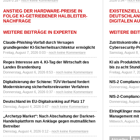
2026 0:18 -
noch keine Kommentare
2026 0:54 -
noch ke
ANSTIEG DER HARDWARE-PREISE IN
EXISTENZIELL
FOLGE KI-GETRIEBENER HALBLEITER-
DEUTSCHLAN
NACHFRAGE
DIGITALEN A
WEITERE BEITRÄGE IN EXPERTEN
WEITERE BEI
Claude-Phishing-Vorfall durch Versagen
Zutrittskontrolle
grundlegender KI-Sicherheitsarchitektur ermöglicht
Cybersecurity-Pri
Freitag, August 7, 2026 0:03 -
noch keine Kommentare
Samstag, August 8,
Reges Interesse am 4. KI-Tag der Wirtschaft des
KI als Produktivi
Landes Brandenburg
bis zu acht Stun
Donnerstag, August 6, 2026 8:53 -
noch keine Kommentare
Freitag, August 7, 
Digitalisierung der Schiene: TÜV-Verband fordert
NIS-2 Compliance
Modernisierung sicherheitsrelevanter Verfahren
Donnerstag, August 
Donnerstag, August 6, 2026 0:37 -
noch keine Kommentare
NIS-2-Compliance
Deutschland im EU-Digitalranking auf Platz 17
Donnerstag, August 
Dienstag, August 4, 2026 0:47 -
noch keine Kommentare
ElringKlinger mod
„Archetyp Market“: Nach Abschaltung der Darknet-
Management mit 
Handelsplattform nun Anklage gegen mutmaßlichen
Mittwoch, August 5,
Betreiber
Dienstag, August 4, 2026 0:12 -
noch keine Kommentare
Aktuelles
Bra