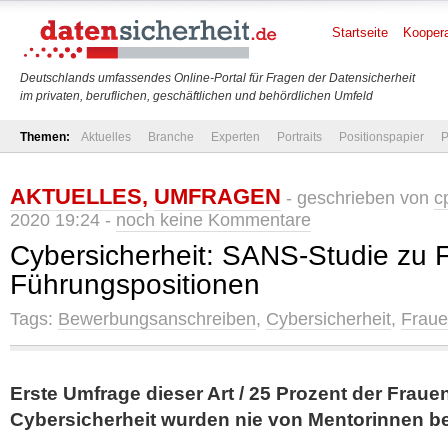
Startseite
Koopera
Deutschlands umfassendes Online-Portal für Fragen der Datensicherheit
im privaten, beruflichen, geschäftlichen und behördlichen Umfeld
Themen:
Aktuelles
Branche
Experten
Portraits
Positionspapier
P
AKTUELLES
,
UMFRAGEN
- geschrieben von
c
2020 19:24 -
noch keine Kommentare
Cybersicherheit: SANS-Studie zu 
Führungspositionen
Tags:
Bewerbungsanschreiben
,
Cybersicherheit
,
Frau
Erste Umfrage dieser Art / 25 Prozent der Frauen
Cybersicherheit wurden nie von Mentorinnen be