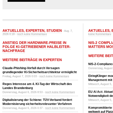
AKTUELLES
,
EXPERTEN
,
STUDIEN
AKTUELLES
,
- Aug. 7,
2026 0:18 -
noch keine Kommentare
keine Kommentare
ANSTIEG DER HARDWARE-PREISE IN
NIS-2 COMPL
FOLGE KI-GETRIEBENER HALBLEITER-
MATTERS MO
NACHFRAGE
WEITERE BEI
WEITERE BEITRÄGE IN EXPERTEN
NIS-2-Compliance
Claude-Phishing-Vorfall durch Versagen
Donnerstag, August 
grundlegender KI-Sicherheitsarchitektur ermöglicht
ElringKlinger mod
Freitag, August 7, 2026 0:03 -
noch keine Kommentare
Management mit 
Reges Interesse am 4. KI-Tag der Wirtschaft des
Mittwoch, August 5,
Landes Brandenburg
EU AI Act: Aktuel
Donnerstag, August 6, 2026 8:53 -
noch keine Kommentare
Notwendigkeit de
Digitalisierung der Schiene: TÜV-Verband fordert
Mittwoch, August 5,
Modernisierung sicherheitsrelevanter Verfahren
Kompromittierte
Donnerstag, August 6, 2026 0:37 -
noch keine Kommentare
weltweit auf Plat