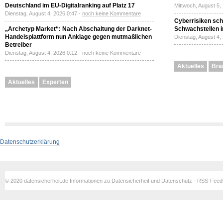
Deutschland im EU-Digitalranking auf Platz 17
Mittwoch, August 5,
Dienstag, August 4, 2026 0:47 -
noch keine Kommentare
Cyberrisiken sch
„Archetyp Market“: Nach Abschaltung der Darknet-
Schwachstellen i
Handelsplattform nun Anklage gegen mutmaßlichen
Dienstag, August 4,
Betreiber
Dienstag, August 4, 2026 0:12 -
noch keine Kommentare
Aktuelles
Bra
Aktuelles
Experten
Datenschutzerklärung
© 2020 datensicherheit.de Informationen zu Datensicherheit und Datenschutz - RSS-Fee