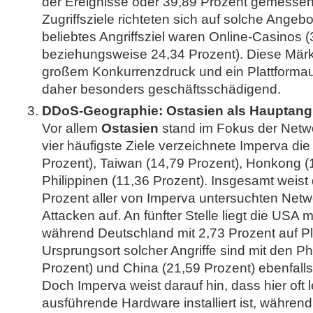
der Ereignisse oder 39,89 Prozent gemessen
Zugriffsziele richteten sich auf solche Angeb
beliebtes Angriffsziel waren Online-Casinos 
beziehungsweise 24,34 Prozent). Diese Märk
großem Konkurrenzdruck und ein Plattformausf
daher besonders geschäftsschädigend.
DDoS-Geographie: Ostasien als Hauptangri
Vor allem
Ostasien
stand im Fokus der Netwo
vier häufigste Ziele verzeichnete Imperva die
Prozent), Taiwan (14,79 Prozent), Honkong (
Philippinen (11,36 Prozent). Insgesamt weist
Prozent aller von Imperva untersuchten Net
Attacken auf. An fünfter Stelle liegt die USA m
während Deutschland mit 2,73 Prozent auf Plat
Ursprungsort solcher Angriffe sind mit den Ph
Prozent) und China (21,59 Prozent) ebenfalls
Doch Imperva weist darauf hin, dass hier oft l
ausführende Hardware installiert ist, während