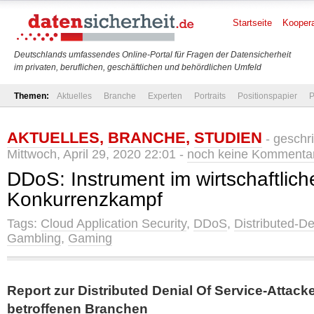
Startseite
Koopera
Deutschlands umfassendes Online-Portal für Fragen der Datensicherheit
im privaten, beruflichen, geschäftlichen und behördlichen Umfeld
Themen:
Aktuelles
Branche
Experten
Portraits
Positionspapier
P
AKTUELLES
,
BRANCHE
,
STUDIEN
- geschr
Mittwoch, April 29, 2020 22:01 -
noch keine Kommenta
DDoS: Instrument im wirtschaftlich
Konkurrenzkampf
Tags:
Cloud Application Security
,
DDoS
,
Distributed-De
Gambling
,
Gaming
Report zur Distributed Denial Of Service-Attac
betroffenen Branchen