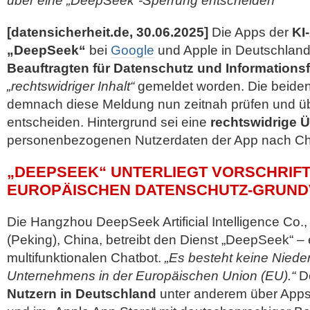
über eine „DeepSeek“-Sperrung entscheiden
[datensicherheit.de, 30.06.2025]
Die Apps der
KI
„DeepSeek“
bei
Google
und Apple in Deutschland
Beauftragten für Datenschutz und Informationsf
„rechtswidriger Inhalt“
gemeldet worden. Die beid
demnach diese Meldung nun zeitnah prüfen und ü
entscheiden. Hintergrund sei eine
rechtswidrige Ü
personenbezogenen Nutzerdaten der App nach Ch
„DEEPSEEK“ UNTERLIEGT VORSCHRIF
EUROPÄISCHEN DATENSCHUTZ-GRUN
Die Hangzhou DeepSeek Artificial Intelligence Co., L
(Peking), China, betreibt den Dienst „DeepSeek“ – 
multifunktionalen Chatbot.
„Es besteht keine Niede
Unternehmens in der Europäischen Union (EU).“
De
Nutzern in Deutschland
unter anderem über Apps 