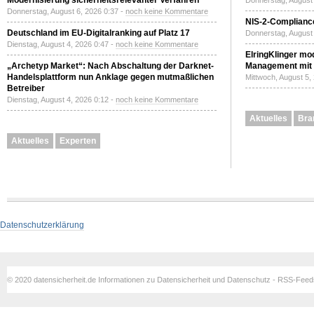
Modernisierung sicherheitsrelevanter Verfahren
Donnerstag, August 
Donnerstag, August 6, 2026 0:37 -
noch keine Kommentare
NIS-2-Compliance
Deutschland im EU-Digitalranking auf Platz 17
Donnerstag, August 
Dienstag, August 4, 2026 0:47 -
noch keine Kommentare
ElringKlinger mod
„Archetyp Market“: Nach Abschaltung der Darknet-
Management mit 
Handelsplattform nun Anklage gegen mutmaßlichen
Mittwoch, August 5,
Betreiber
Dienstag, August 4, 2026 0:12 -
noch keine Kommentare
Aktuelles
Bra
Aktuelles
Experten
Datenschutzerklärung
© 2020 datensicherheit.de Informationen zu Datensicherheit und Datenschutz - RSS-Fee