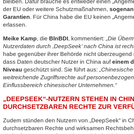
bleiben. Dafür brauche es entweder einen „Angem
der EU oder weitere Schutzmaßnahmen,
sogenann
Garantien
. Für China habe die EU keinen „Angem
erlassen.
Meike Kamp
, die
BlnBDI
, kommentiert:
„Die Überm
Nutzerdaten durch ,DeepSeek’ nach China ist recht
habe gegenüber ihrer Behörde nicht überzeugend
dass Daten deutscher Nutzer in China auf
einem d
Niveau
geschützt sind. Sie führt aus:
„Chinesisch
weitreichende Zugriffsrechte auf personenbezoge
Einflussbereich chinesischer Unternehmen.“
„DEEPSEEK“-NUTZERN STEHEN IN CHIN
DURCHSETZBAREN RECHTE ZUR VERF
Zudem stünden den Nutzern von „DeepSeek“ in Ch
durchsetzbaren Rechte und wirksamen Rechtsbehel