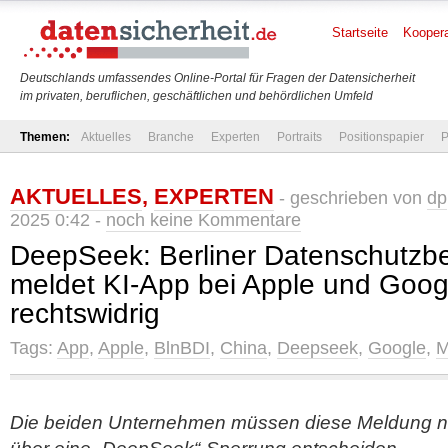
Startseite
Koopera
Deutschlands umfassendes Online-Portal für Fragen der Datensicherheit
im privaten, beruflichen, geschäftlichen und behördlichen Umfeld
Themen:
Aktuelles
Branche
Experten
Portraits
Positionspapier
P
AKTUELLES
,
EXPERTEN
- geschrieben von
dp
2025 0:42 -
noch keine Kommentare
DeepSeek: Berliner Datenschutzbe
meldet KI-App bei Apple und Goog
rechtswidrig
Tags:
App
,
Apple
,
BlnBDI
,
China
,
Deepseek
,
Google
,
M
Die beiden Unternehmen müssen diese Meldung nu