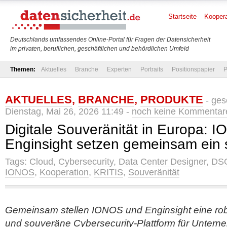
Startseite
Koopera
Deutschlands umfassendes Online-Portal für Fragen der Datensicherheit
im privaten, beruflichen, geschäftlichen und behördlichen Umfeld
Themen:
Aktuelles
Branche
Experten
Portraits
Positionspapier
P
AKTUELLES
,
BRANCHE
,
PRODUKTE
- ges
Dienstag, Mai 26, 2026 11:49 -
noch keine Kommentar
Digitale Souveränität in Europa: 
Enginsight setzen gemeinsam ein 
Tags:
Cloud
,
Cybersecurity
,
Data Center Designer
,
DS
IONOS
,
Kooperation
,
KRITIS
,
Souveränität
Gemeinsam stellen IONOS und Enginsight eine rob
und souveräne Cybersecurity-Plattform für Unter