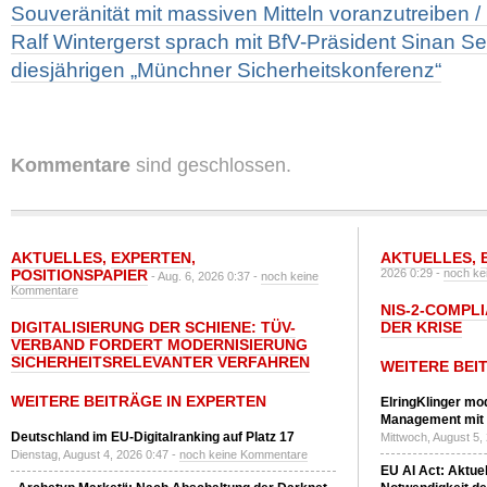
Souveränität mit massiven Mitteln voranzutreiben /
Ralf Wintergerst sprach mit BfV-Präsident Sinan Se
diesjährigen „Münchner Sicherheitskonferenz“
Kommentare
sind geschlossen.
AKTUELLES
,
EXPERTEN
,
AKTUELLES
,
POSITIONSPAPIER
2026 0:29 -
noch ke
- Aug. 6, 2026 0:37 -
noch keine
Kommentare
NIS-2-COMPLI
DIGITALISIERUNG DER SCHIENE: TÜV-
DER KRISE
VERBAND FORDERT MODERNISIERUNG
SICHERHEITSRELEVANTER VERFAHREN
WEITERE BEI
WEITERE BEITRÄGE IN EXPERTEN
ElringKlinger mod
Management mit 
Deutschland im EU-Digitalranking auf Platz 17
Mittwoch, August 5,
Dienstag, August 4, 2026 0:47 -
noch keine Kommentare
EU AI Act: Aktuel