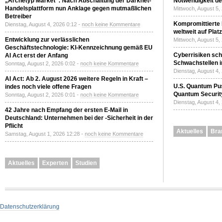
„Archetyp Market“: Nach Abschaltung der Darknet-
Notwendigkeit de
Handelsplattform nun Anklage gegen mutmaßlichen
Mittwoch, August 5,
Betreiber
Kompromittierte
Dienstag, August 4, 2026 0:12 -
noch keine Kommentare
weltweit auf Plat
Entwicklung zur verlässlichen
Mittwoch, August 5,
Geschäftstechnologie: KI-Kennzeichnung gemäß EU
Cyberrisiken sch
AI Act erst der Anfang
Schwachstellen i
Sonntag, August 2, 2026 0:02 -
noch keine Kommentare
Dienstag, August 4,
AI Act: Ab 2. August 2026 weitere Regeln in Kraft –
U.S. Quantum Pus
indes noch viele offene Fragen
Quantum Securit
Sonntag, August 2, 2026 0:01 -
noch keine Kommentare
Dienstag, August 4,
42 Jahre nach Empfang der ersten E-Mail in
Deutschland: Unternehmen bei der -Sicherheit in der
Pflicht
Aktuelles
Bra
Samstag, August 1, 2026 12:28 -
noch keine Kommentare
Aktuelles
Experten
Studien
Datenschutzerklärung