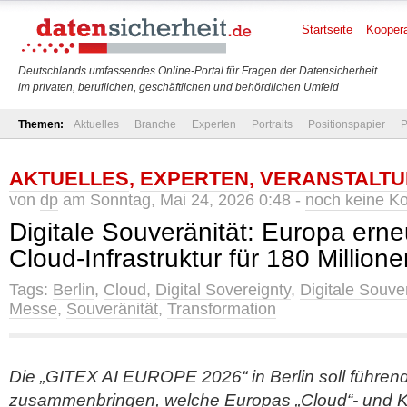
Startseite
Koopera
Deutschlands umfassendes Online-Portal für Fragen der Datensicherheit
im privaten, beruflichen, geschäftlichen und behördlichen Umfeld
Themen:
Aktuelles
Branche
Experten
Portraits
Positionspapier
P
AKTUELLES
,
EXPERTEN
,
VERANSTALT
von
dp
am Sonntag, Mai 24, 2026 0:48 -
noch keine K
Digitale Souveränität: Europa erne
Cloud-Infrastruktur für 180 Million
Tags:
Berlin
,
Cloud
,
Digital Sovereignty
,
Digitale Souve
Messe
,
Souveränität
,
Transformation
Die „GITEX AI EUROPE 2026“ in Berlin soll führe
zusammenbringen, welche Europas „Cloud“- und KI