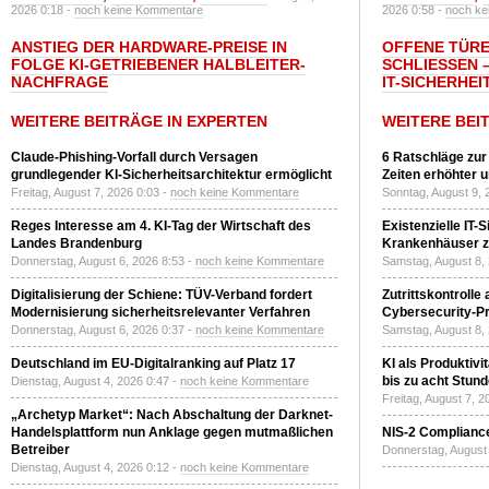
2026 0:18 -
noch keine Kommentare
2026 0:58 -
noch ke
ANSTIEG DER HARDWARE-PREISE IN
OFFENE TÜRE
FOLGE KI-GETRIEBENER HALBLEITER-
SCHLIESSEN –
NACHFRAGE
T-SICHERHEI
WEITERE BEITRÄGE IN EXPERTEN
WEITERE BEI
Claude-Phishing-Vorfall durch Versagen
6 Ratschläge zur
grundlegender KI-Sicherheitsarchitektur ermöglicht
Zeiten erhöhter 
Freitag, August 7, 2026 0:03 -
noch keine Kommentare
Sonntag, August 9, 
Reges Interesse am 4. KI-Tag der Wirtschaft des
Existenzielle IT-
Landes Brandenburg
Krankenhäuser zu
Donnerstag, August 6, 2026 8:53 -
noch keine Kommentare
Samstag, August 8,
Digitalisierung der Schiene: TÜV-Verband fordert
Zutrittskontrolle
Modernisierung sicherheitsrelevanter Verfahren
Cybersecurity-Pri
Donnerstag, August 6, 2026 0:37 -
noch keine Kommentare
Samstag, August 8,
Deutschland im EU-Digitalranking auf Platz 17
KI als Produktivi
bis zu acht Stun
Dienstag, August 4, 2026 0:47 -
noch keine Kommentare
Freitag, August 7, 
„Archetyp Market“: Nach Abschaltung der Darknet-
Handelsplattform nun Anklage gegen mutmaßlichen
NIS-2 Compliance
Betreiber
Donnerstag, August 
Dienstag, August 4, 2026 0:12 -
noch keine Kommentare