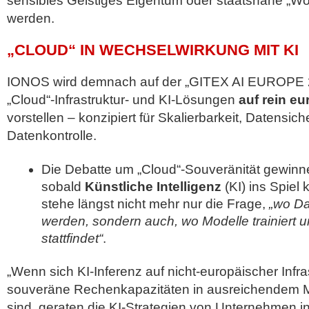
sensibles Geistiges Eigentum oder staatsnahe „Wor
werden.
„CLOUD“ IN WECHSELWIRKUNG MIT KI
IONOS wird demnach auf der „GITEX AI EUROPE 
„Cloud“-Infrastruktur- und KI-Lösungen
auf rein e
vorstellen – konzipiert für Skalierbarkeit, Datensich
Datenkontrolle.
Die Debatte um „Cloud“-Souveränität gewinn
sobald
Künstliche Intelligenz
(KI) ins Spiel
stehe längst nicht mehr nur die Frage,
„wo Da
werden, sondern auch, wo Modelle trainiert 
stattfindet“
.
„Wenn sich KI-Inferenz auf nicht-europäischer Infras
souveräne Rechenkapazitäten in ausreichendem 
sind, geraten die KI-Strategien von Unternehmen in