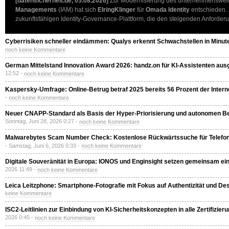
[datensicherheit.de, 05.08.2026]
Zur Modernisierung des unternehmenswei
Managements
(IAM) hat sich
ElringKlinger
für
Omada Identity
entschieden. Z
zukunftsfähigen Identity-Governance-Plattform, die den steigenden Anforder
Cyberrisiken schneller eindämmen: Qualys erkennt Schwachstellen in Minut
noch keine Kommentare
German Mittelstand Innovation Award 2026: handz.on für KI-Assistenten aus
12:52 -
noch keine Kommentare
Kaspersky-Umfrage: Online-Betrug betraf 2025 bereits 56 Prozent der Intern
-
noch keine Kommentare
Neuer CNAPP-Standard als Basis der Hyper-Priorisierung und autonomen 
Sonntag, Juni 28, 2026 0:27 -
noch keine Kommentare
Malwarebytes Scam Number Check: Kostenlose Rückwärtssuche für Telef
- Samstag, Juni 6, 2026 0:33 -
noch keine Kommentare
Digitale Souveränität in Europa: IONOS und Enginsight setzen gemeinsam ein
2026 11:49 -
noch keine Kommentare
Leica Leitzphone: Smartphone-Fotografie mit Fokus auf Authentizität und De
keine Kommentare
ISC2-Leitlinien zur Einbindung von KI-Sicherheitskonzepten in alle Zertifizieru
2026 0:45 -
noch keine Kommentare