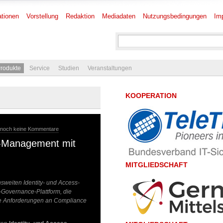
tionen
Vorstellung
Redaktion
Mediadaten
Nutzungsbedingungen
Im
rodukte
Service
Studien
Veranstaltungen
KOOPERATION
noch keine Kommentare
ss-Management mit
MITGLIEDSCHAFT
sweiten Identity- und Access-
y-Governance-Plattform, die
die Anforderungen an Compliance