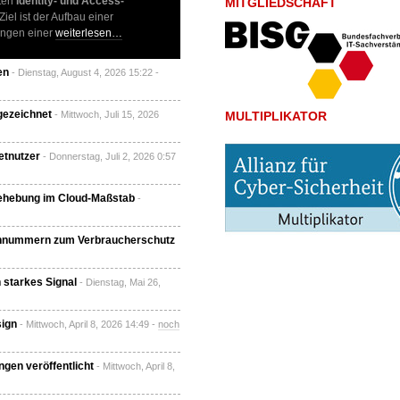
ten
Identity- und Access-
MITGLIEDSCHAFT
iel ist der Aufbau einer
ungen einer
weiterlesen…
en
- Dienstag, August 4, 2026 15:22 -
gezeichnet
- Mittwoch, Juli 15, 2026
MULTIPLIKATOR
etnutzer
- Donnerstag, Juli 2, 2026 0:57
Behebung im Cloud-Maßstab
-
onnummern zum Verbraucherschutz
 starkes Signal
- Dienstag, Mai 26,
sign
- Mittwoch, April 8, 2026 14:49 -
noch
ngen veröffentlicht
- Mittwoch, April 8,