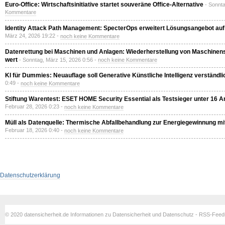
Euro-Office: Wirtschaftsinitiative startet souveräne Office-Alternative
- Sonnt
Kommentare
Identity Attack Path Management: SpecterOps erweitert Lösungsangebot auf
März 24, 2026 19:22 -
noch keine Kommentare
Datenrettung bei Maschinen und Anlagen: Wiederherstellung von Maschine
wert
- Sonntag, März 15, 2026 0:56 -
noch keine Kommentare
KI für Dummies: Neuauflage soll Generative Künstliche Intelligenz verständli
0:49 -
noch keine Kommentare
Stiftung Warentest: ESET HOME Security Essential als Testsieger unter 16 
Februar 28, 2026 0:23 -
noch keine Kommentare
Müll als Datenquelle: Thermische Abfallbehandlung zur Energiegewinnung m
Februar 18, 2026 0:40 -
noch keine Kommentare
Datenschutzerklärung
© 2020 datensicherheit.de Informationen zu Datensicherheit und Datenschutz - RSS-Fee