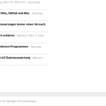
ag, März 29, 2026 0:43 -
noch keine
 Okta, GitHub und Mac
- Dienstag,
nsteuerungen immer einen Versuch
ch erklären
- Mittwoch, März 4, 2026
Antiviren-Programmen
- Samstag,
it IoT-Datenauswertung
- Mittwoch,
ds der
Einträge
und
Kommentare
.