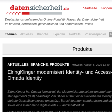
Startseite
Koopera
Deutschlands umfassendes Online-Portal für Fragen der Datensicherheit
im privaten, beruflichen, geschäftlichen und behördlichen Umfeld
Themen:
Aktuelles
Branche
Experten
Portraits
Positionspapier
P
Produkte
AKTUELLES
,
BRANCHE
,
PRODUKTE
- Mittwoch, August 5, 2026 13:49 -
ElringKlinger modernisiert Identity- und Acce
Omada Identity
ElringKlinger hat Omada Identity mit der Modernisierung seines unternehmen
Managements (IAM) beauftragt. Ziel ist der Aufbau einer skalierbaren Identit
globale Geschäftsprozesse unterstützt, Berechtigungen standardisiert und 
sowie eine zunehmend digitalisierte IT-Landschaft erfüllt.