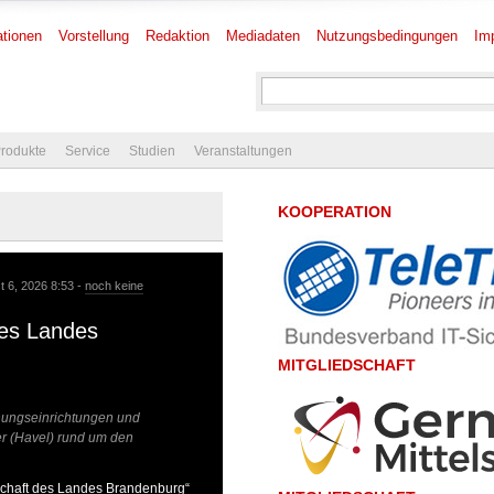
tionen
Vorstellung
Redaktion
Mediadaten
Nutzungsbedingungen
Im
rodukte
Service
Studien
Veranstaltungen
KOOPERATION
t 6, 2026 8:53 -
noch keine
des Landes
MITGLIEDSCHAFT
chungseinrichtungen und
r (Havel) rund um den
tschaft des Landes Brandenburg“