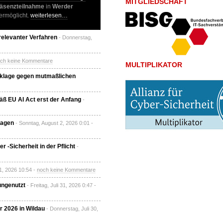
MITGLIEDSCHAFT
äsenzteilnahme
in
Werder
ermöglicht.
weiterlesen…
relevanter Verfahren
- Donnerstag,
ch keine Kommentare
MULTIPLIKATOR
nklage gegen mutmaßlichen
äß EU AI Act erst der Anfang
-
ragen
- Sonntag, August 2, 2026 0:01 -
 -Sicherheit in der Pflicht
-
1, 2026 10:54 -
noch keine Kommentare
ungenutzt
- Freitag, Juli 31, 2026 0:47 -
r 2026 in Wildau
- Donnerstag, Juli 30,