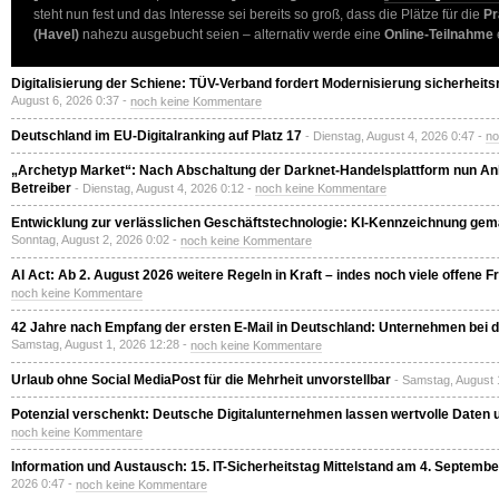
steht nun fest und das Interesse sei bereits so groß, dass die Plätze für die
Pr
(Havel)
nahezu ausgebucht seien – alternativ werde eine
Online-Teilnahme
Digitalisierung der Schiene: TÜV-Verband fordert Modernisierung sicherheits
August 6, 2026 0:37 -
noch keine Kommentare
Deutschland im EU-Digitalranking auf Platz 17
- Dienstag, August 4, 2026 0:47 -
no
„Archetyp Market“: Nach Abschaltung der Darknet-Handelsplattform nun A
Betreiber
- Dienstag, August 4, 2026 0:12 -
noch keine Kommentare
Entwicklung zur verlässlichen Geschäftstechnologie: KI-Kennzeichnung gem
Sonntag, August 2, 2026 0:02 -
noch keine Kommentare
AI Act: Ab 2. August 2026 weitere Regeln in Kraft – indes noch viele offene F
noch keine Kommentare
42 Jahre nach Empfang der ersten E-Mail in Deutschland: Unternehmen bei der
Samstag, August 1, 2026 12:28 -
noch keine Kommentare
Urlaub ohne Social MediaPost für die Mehrheit unvorstellbar
- Samstag, August 
Potenzial verschenkt: Deutsche Digitalunternehmen lassen wertvolle Daten 
noch keine Kommentare
Information und Austausch: 15. IT-Sicherheitstag Mittelstand am 4. Septembe
2026 0:47 -
noch keine Kommentare