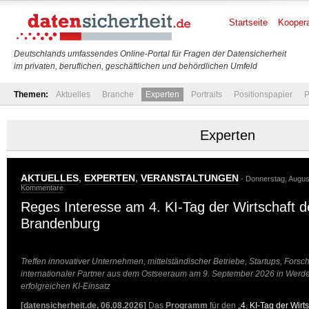
Startseite
Koopera
Deutschlands umfassendes Online-Portal für Fragen der Datensicherheit
im privaten, beruflichen, geschäftlichen und behördlichen Umfeld
Themen:
Aktuelles
Branche
Experten
Portraits
Positionspapier
P
Experten
AKTUELLES
,
EXPERTEN
,
VERANSTALTUNGEN
- Donnerstag, Augus
Kommentare
Reges Interesse am 4. KI-Tag der Wirtschaft 
Brandenburg
Treffen innovativer Unternehmen, mittelständischer Betriebe, Startups, Fors
internationaler Partner aus dem Ostseeraum am 9. September 2026 in Werde
erfolgreichen KI-Einsatz
[datensicherheit.de, 06.08.2026]
Das
Programm
für den
„4. KI-Tag der Wir