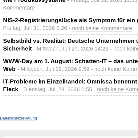
- Freitag, Juli 31, 2026 11:53
Kommentare
NIS-2-Registrierungslücke als Symptom für ein
Freitag, Juli 31, 2026 0:26 -
noch keine Kommentare
Selbstbild vs. Realität: Deutsche Unternehmen 
Sicherheit
- Mittwoch, Juli 29, 2026 14:22 -
noch kei
WWW-Day am 1. August: Schatten-IT – das unter
Web
- Mittwoch, Juli 29, 2026 9:59 -
noch keine Komm
IT-Probleme im Einzelhandel: Omnissa benennt 
Fleck
- Dienstag, Juli 28, 2026 0:55 -
noch keine Kom
Datenschutzerklärung