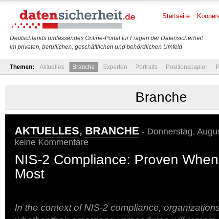
Startseite
Koopera
Deutschlands umfassendes Online-Portal für Fragen der Datensicherheit
im privaten, beruflichen, geschäftlichen und behördlichen Umfeld
Themen:
Aktuelles
Branche
Experten
Portraits
Positionspapier
P
Branche
AKTUELLES
,
BRANCHE
- Donnerstag, Augus
keine Kommentare
NIS-2 Compliance: Proven When 
Most
In the context of NIS-2 compliance, organizatio