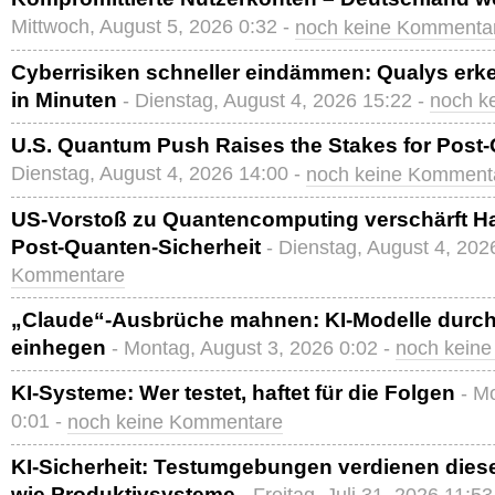
Mittwoch, August 5, 2026 0:32 -
noch keine Kommenta
Cyberrisiken schneller eindämmen: Qualys erk
in Minuten
- Dienstag, August 4, 2026 15:22 -
noch k
U.S. Quantum Push Raises the Stakes for Post
Dienstag, August 4, 2026 14:00 -
noch keine Komment
US-Vorstoß zu Quantencomputing verschärft H
Post-Quanten-Sicherheit
- Dienstag, August 4, 202
Kommentare
„Claude“-Ausbrüche mahnen: KI-Modelle durch
einhegen
- Montag, August 3, 2026 0:02 -
noch kein
KI-Systeme: Wer testet, haftet für die Folgen
- M
0:01 -
noch keine Kommentare
KI-Sicherheit: Testumgebungen verdienen dies
wie Produktivsysteme