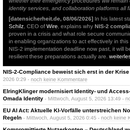
whether their emergency procedures will remain ef
identity services, and collaboration platforms all 
[datensicherheit.de, 08/06/2026]
In his latest s
Schilz
, CEO of
Wire
, explains why
NIS-2 compli
proven in a crisis and what role secure communi
in enabling organizations to act effectively in this
NIS-2 implementation deadline now past, it will 
resilient these preparations actually are.
weiterl
NIS-2-Compliance beweist sich erst in der Krise
2026 0:29 -
noch keine Kommentare
ElringKlinger modernisiert Identity- und Acce
Omada Identity
- Mittwoch, August 5, 2026 13:49 -
n
EU AI Act: Aktuelle KI-Vorfälle unterstreichen N
Regeln
- Mittwoch, August 5, 2026 0:45 -
noch keine
Kompromittierte Nutzerkonten – Deutschland wel