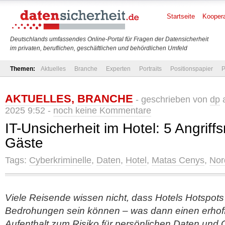
Startseite
Koopera
Deutschlands umfassendes Online-Portal für Fragen der Datensicherheit
im privaten, beruflichen, geschäftlichen und behördlichen Umfeld
Themen:
Aktuelles
Branche
Experten
Portraits
Positionspapier
P
AKTUELLES
,
BRANCHE
- geschrieben von
dp
a
2025 9:52 -
noch keine Kommentare
IT-Unsicherheit im Hotel: 5 Angrif
Gäste
Tags:
Cyberkriminelle
,
Daten
,
Hotel
,
Matas Cenys
,
Nor
Viele Reisende wissen nicht, dass Hotels Hotspots f
Bedrohungen sein können – was dann einen erhof
Aufenthalt zum Risiko für persönlichen Daten und