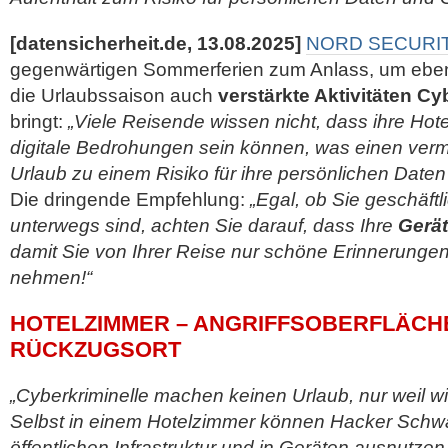
[datensicherheit.de, 13.08.2025]
NORD SECURI
gegenwärtigen Sommerferien zum Anlass, um eben
die Urlaubssaison auch
verstärkte Aktivitäten Cy
bringt:
„Viele Reisende wissen nicht, dass ihre Hot
digitale Bedrohungen sein können, was einen verm
Urlaub zu einem Risiko für ihre persönlichen Date
Die dringende Empfehlung:
„Egal, ob Sie geschäftl
unterwegs sind, achten Sie darauf, dass Ihre
Gerät
damit Sie von Ihrer Reise nur schöne Erinnerunge
nehmen!“
HOTELZIMMER – ANGRIFFSOBERFLÄCHE
RÜCKZUGSORT
„Cyberkriminelle machen keinen Urlaub, nur weil w
Selbst in einem Hotelzimmer können Hacker Schwa
öffentlichen Infrastruktur und in Geräten ausnutze