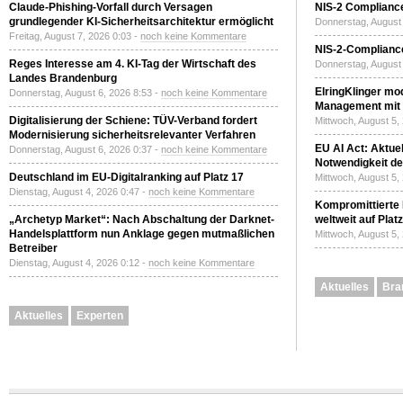
Claude-Phishing-Vorfall durch Versagen
NIS-2 Compliance
grundlegender KI-Sicherheitsarchitektur ermöglicht
Donnerstag, August 
Freitag, August 7, 2026 0:03 -
noch keine Kommentare
NIS-2-Compliance
Reges Interesse am 4. KI-Tag der Wirtschaft des
Donnerstag, August 
Landes Brandenburg
ElringKlinger mod
Donnerstag, August 6, 2026 8:53 -
noch keine Kommentare
Management mit 
Digitalisierung der Schiene: TÜV-Verband fordert
Mittwoch, August 5,
Modernisierung sicherheitsrelevanter Verfahren
EU AI Act: Aktuel
Donnerstag, August 6, 2026 0:37 -
noch keine Kommentare
Notwendigkeit de
Deutschland im EU-Digitalranking auf Platz 17
Mittwoch, August 5,
Dienstag, August 4, 2026 0:47 -
noch keine Kommentare
Kompromittierte
„Archetyp Market“: Nach Abschaltung der Darknet-
weltweit auf Plat
Handelsplattform nun Anklage gegen mutmaßlichen
Mittwoch, August 5,
Betreiber
Dienstag, August 4, 2026 0:12 -
noch keine Kommentare
Aktuelles
Bra
Aktuelles
Experten