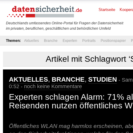
Startseite
Koopera
Deutschlands umfassendes Online-Portal für Fragen der Datensicherheit
im privaten, beruflichen, geschäftlichen und behördlichen Umfeld
Themen:
Aktuelles
Branche
Experten
Portraits
Positionspapier
P
Artikel mit Schlagwort ‘S
AKTUELLES
,
BRANCHE
,
STUDIEN
- Sams
0:52 -
noch keine Kommentare
Experten schlagen Alarm: 71% al
Reisenden nutzen öffentliches 
Öffentliches WLAN mag harmlos erscheinen, aber 