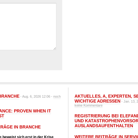
BRANCHE
AKTUELLES
,
A
,
EXPERTEN
,
S
- Aug. 6, 2026 12:06 -
noch
WICHTIGE ADRESSEN
- Jan. 13, 
keine Kommentare
IANCE: PROVEN WHEN IT
ST
REGISTRIERUNG BEI ELEFAND
UND KATASTROPHENVORSOR
AUSLANDSAUFENTHALTEN
TRÄGE IN BRANCHE
WEITERE BEITRÄGE IN SERVI
 beweist sich erst in der Krise