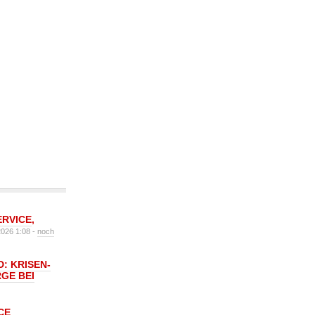
ERVICE
,
2026 1:08 -
noch
: KRISEN-
GE BEI
CE