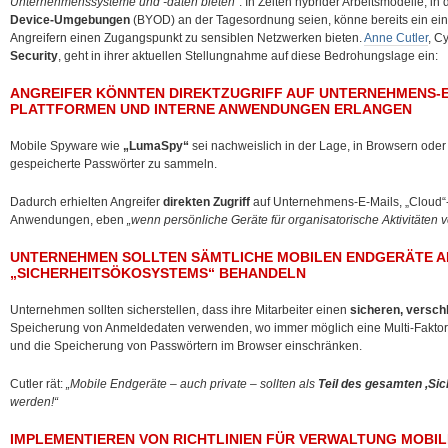
Unternehmenssysteme und -daten bieten“
. In Zeiten hybrider Arbeitsmodelle, 
Device-Umgebungen
(BYOD) an der Tagesordnung seien, könne bereits ein ein
Angreifern einen Zugangspunkt zu sensiblen Netzwerken bieten.
Anne Cutler
, C
Security
, geht in ihrer aktuellen Stellungnahme auf diese Bedrohungslage ein:
ANGREIFER KÖNNTEN DIREKTZUGRIFF AUF UNTERNEHMENS-E-
PLATTFORMEN UND INTERNE ANWENDUNGEN ERLANGEN
Mobile Spyware wie
„LumaSpy“
sei nachweislich in der Lage, in Browsern od
gespeicherte Passwörter zu sammeln.
Dadurch erhielten Angreifer
direkten Zugriff
auf Unternehmens-E-Mails, „Cloud“-
Anwendungen, eben
„wenn persönliche Geräte für organisatorische Aktivitäten
UNTERNEHMEN SOLLTEN SÄMTLICHE MOBILEN ENDGERÄTE AL
„SICHERHEITSÖKOSYSTEMS“ BEHANDELN
Unternehmen sollten sicherstellen, dass ihre Mitarbeiter einen
sicheren, versc
Speicherung von Anmeldedaten verwenden, wo immer möglich eine Multi-Faktor-A
und die Speicherung von Passwörtern im Browser einschränken.
Cutler rät:
„Mobile Endgeräte – auch private – sollten als
Teil des gesamten ,Si
werden!“
IMPLEMENTIEREN VON RICHTLINIEN FÜR VERWALTUNG MOBIL