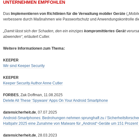
UNTERNEHMEN EMPFOHLEN
Das
Implementieren von Richtlinien für die Verwaltung mobiler Geräte
(„Mobil
verbessere durch Maßnahmen wie Passwortschutz und Anwendungskontrolle die
„Damit lässt sich der Schaden, den ein einziges
kompromittiertes Gerät
verursa
abwenden“
, erläutert Cutler.
Weitere Informationen zum Thema:
KEEPER
Wir sind Keeper Security
KEEPER
Keeper Security Author Anne Cutler
FORBES
, Zak Doffman, 11.08.2025
Delete All These ‘Spyware’ Apps On Your Android Smartphone
datensicherheit.de
, 07.07.2025
Android-Smartphones: Bedrohungen nehmen sprunghaft zu / Sicherheitsforsche
Halbjahr 2025 eine Zunahme von Malware für „Android“-Geräte um 151 Prozent f
datensicherheit.de
, 28.03.2023