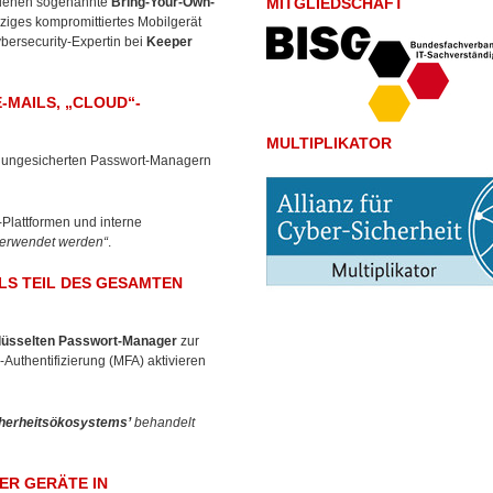
in denen sogenannte
Bring-Your-Own-
MITGLIEDSCHAFT
ziges kompromittiertes Mobilgerät
ybersecurity-Expertin bei
Keeper
MAILS, „CLOUD“-
MULTIPLIKATOR
er ungesicherten Passwort-Managern
Plattformen und interne
 verwendet werden“
.
S TEIL DES GESAMTEN
hlüsselten Passwort-Manager
zur
uthentifizierung (MFA) aktivieren
cherheitsökosystems’
behandelt
ER GERÄTE IN