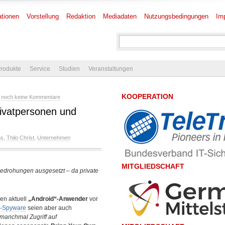
tionen
Vorstellung
Redaktion
Mediadaten
Nutzungsbedingungen
Im
rodukte
Service
Studien
Veranstaltungen
KOOPERATION
-
noch keine Kommentare
ivatpersonen und
ns
,
Thilo Christ
,
Unternehmen
MITGLIEDSCHAFT
drohungen ausgesetzt – da private
en aktuell
„Android“-Anwender
vor
“-Spyware
seien aber auch
 manchmal Zugriff auf