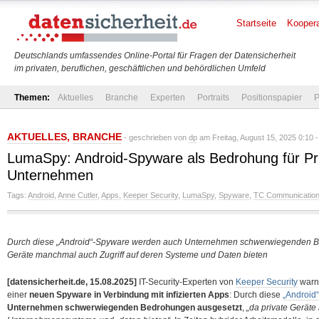
Startseite
Koopera
Deutschlands umfassendes Online-Portal für Fragen der Datensicherheit
im privaten, beruflichen, geschäftlichen und behördlichen Umfeld
Themen:
Aktuelles
Branche
Experten
Portraits
Positionspapier
P
AKTUELLES
,
BRANCHE
- geschrieben von
dp
am Freitag, August 15, 2025 0:10 
LumaSpy: Android-Spyware als Bedrohung für Pr
Unternehmen
Tags:
Android
,
Anne Cutler
,
Apps
,
Keeper Security
,
LumaSpy
,
Spyware
,
TC Communicatio
Durch diese „Android“-Spyware werden auch Unternehmen schwerwiegenden Be
Geräte manchmal auch Zugriff auf deren Systeme und Daten bieten
[datensicherheit.de, 15.08.2025]
IT-Security-Experten von
Keeper Security
warn
einer
neuen Spyware in Verbindung mit infizierten Apps
: Durch diese
„Android
Unternehmen schwerwiegenden Bedrohungen ausgesetzt
,
„da private Geräte