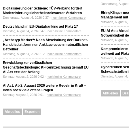
Donnerstag, August 
Digitalisierung der Schiene: TÜV-Verband fordert
ElringKlinger mod
Modernisierung sicherheitsrelevanter Verfahren
Management mit 
Donnerstag, August 6, 2026 0:37 -
noch keine Kommentare
Mittwoch, August 5,
Deutschland im EU-Digitalranking auf Platz 17
EU AI Act: Aktuel
Dienstag, August 4, 2026 0:47 -
noch keine Kommentare
Notwendigkeit de
„Archetyp Market“: Nach Abschaltung der Darknet-
Mittwoch, August 5,
Handelsplattform nun Anklage gegen mutmaßlichen
Kompromittierte
Betreiber
weltweit auf Plat
Dienstag, August 4, 2026 0:12 -
noch keine Kommentare
Mittwoch, August 5,
Entwicklung zur verlässlichen
Cyberrisiken sch
Geschäftstechnologie: KI-Kennzeichnung gemäß EU
Schwachstellen i
AI Act erst der Anfang
Dienstag, August 4,
Sonntag, August 2, 2026 0:02 -
noch keine Kommentare
AI Act: Ab 2. August 2026 weitere Regeln in Kraft –
indes noch viele offene Fragen
Aktuelles
Bra
Sonntag, August 2, 2026 0:01 -
noch keine Kommentare
Aktuelles
Experten