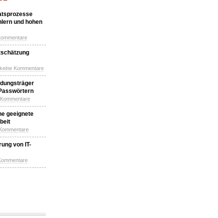
katsprozesse
hlern und hohen
Kommentare
tschätzung
 keine Kommentare
idungsträger
 Passwörtern
e Kommentare
ne geeignete
beit
 Kommentare
ung von IT-
 Kommentare