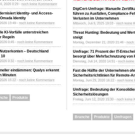
6, 2026 0:29 -
noch keine Kommentare
DigiCert-Umfrage: Manuelle Zertifi
ernisiert Identity- und Access-
führen zu Ausfällen, Compliance-Fe
Omada Identity
Verlusten im Unternehmen
 2026 13:49 -
noch keine Kommentare
Mittwoch, Juli 9, 2025 19:03 -
noch keine 
le KI-Vorfälle unterstreichen
Threat Hunting: Bedeutung und Wer
r Regeln
steigt
 2026 0:45 -
noch keine Kommentare
Montag, Dezember 21, 2020 21:46 -
noch
 Nutzerkonten – Deutschland
Umfrage: 71 Prozent der IT-Entsche
z 10
besorgt über Mehrfachnutzung von
 2026 0:32 -
noch keine Kommentare
Dienstag, Juli 14, 2020 14:51 -
noch kein
neller eindämmen: Qualys erkennt
Fast die Hälfte der Unternehmen oh
n Minuten
Sicherheitsrichtlinien für Remote-Ar
 2026 15:22 -
noch keine Kommentare
Montag, Juni 29, 2020 16:22 -
noch keine
Umfrage: Bedeutung der Konsolidier
Sicherheitslösungen
nche
Produkte
Freitag, Juni 12, 2020 15:30 -
noch keine
Branche
Produkte
Umfragen